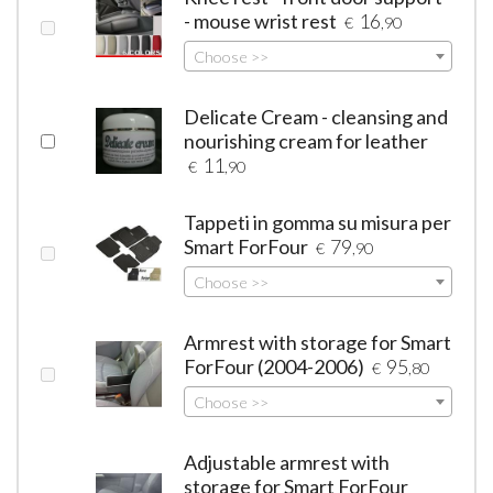
- mouse wrist rest
16
€
,90
Choose >>
Delicate Cream - cleansing and
nourishing cream for leather
11
€
,90
Tappeti in gomma su misura per
Smart ForFour
79
€
,90
Choose >>
Armrest with storage for Smart
ForFour (2004-2006)
95
€
,80
Choose >>
Adjustable armrest with
storage for Smart ForFour