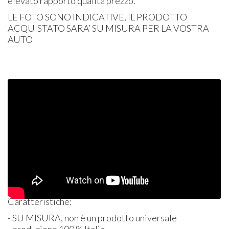
elevato rapporto qualità prezzo.
LE
FOTO
SONO
INDICATIVE
, IL
PRODOTTO
ACQUISTATO
SARA’ SU
MISURA
PER
LA
VOSTRA
AUTO
Caratteristiche:
- SU
MISURA
, non è un prodotto universale
- produzione 100 % Italia