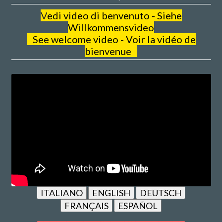
V
edi video di benvenuto - Siehe
Willkommensvideo
See welcome video - Voir la vidéo de
bienvenue
ITALIANO
ENGLISH
DEUTSCH
FRANÇAIS
ESPAÑOL