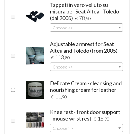
Tappeti in vero velluto su
misura per Seat Altea - Toledo
(dal 2005)
78
€
,90
Choose >>
Adjustable armrest for Seat
Altea and Toledo (from 2005)
113
€
,80
Choose >>
Delicate Cream - cleansing and
nourishing cream for leather
11
€
,90
Knee rest - front door support
- mouse wrist rest
16
€
,90
Choose >>