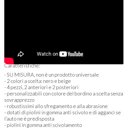
Caratteristiche:
- SU
MISURA
, non è un prodotto universale
- 2 colori a scelta: nero e beige
- 4 pezzi, 2 anteriori e 2 posteriori
- personalizzabili con colore del bordino a scelta senza
sovrapprezzo
- robustissimi allo sfregamento e alla abrasione
- dotati di piolini in gomma anti scivolo e di agganci se
l’auto ne è predisposta
- piolini in gomma anti scivolamento