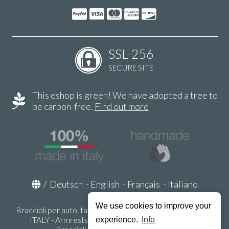
SSL-256
SECURE SITE
This eshop is green! We have adopted a tree to
be carbon-free.
Find out more
/
Deutsch
-
English
-
Français
-
Italiano
We use cookies to improve your
Braccioli per auto, tappeti auto, accessori auto MADE IN
ITALY - Armrests, Mittelarmlehnen, Accoundoirs -
experience.
Info