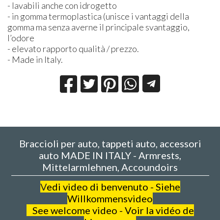
- lavabili anche con idrogetto
- in gomma termoplastica (unisce i vantaggi della
gomma ma senza averne il principale svantaggio,
l’odore
- elevato rapporto qualità / prezzo.
- Made in Italy.
Braccioli per auto, tappeti auto, accessori
auto MADE IN ITALY - Armrests,
Mittelarmlehnen, Accoundoirs
V
edi video di benvenuto - Siehe
Willkommensvideo
See welcome video - Voir la vidéo de