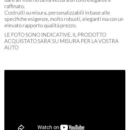
raffinato.
Costruiti su misura, personalizzabili in base alle
specifiche esigenze, molto robusti, eleganti ma con un
elevato rapporto qualità prezzo.
LE
FOTO
SONO
INDICATIVE
, IL
PRODOTTO
ACQUISTATO
SARA’ SU
MISURA
PER
LA
VOSTRA
AUTO