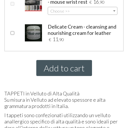
- mouse wrist rest
16
€
,90
Choose >>
Delicate Cream - cleansing and
nourishing cream for leather
11
€
,90
Add to cart
TAPPETI
in Velluto di Alta Qualità
Su misura in Velluto ad elevato spessore e alta
grammatura prodotti in Italia.
I tappeti sono confezionati utilizzando un velluto
anallergico specifico di alta qualità e sono ideali per
dare all’interno della vettura un tono elegante e