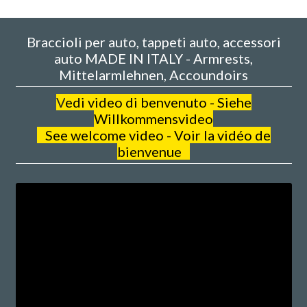
Braccioli per auto, tappeti auto, accessori
auto MADE IN ITALY - Armrests,
Mittelarmlehnen, Accoundoirs
V
edi video di benvenuto - Siehe
Willkommensvideo
See welcome video - Voir la vidéo de
bienvenue