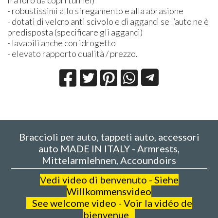
fra loro da copri tunnel)
- robustissimi allo sfregamento e alla abrasione
- dotati di velcro anti scivolo e di agganci se l’auto ne è
predisposta (specificare gli agganci)
- lavabili anche con idrogetto
- elevato rapporto qualità / prezzo.
Braccioli per auto, tappeti auto, accessori
auto MADE IN ITALY - Armrests,
Mittelarmlehnen, Accoundoirs
V
edi video di benvenuto - Siehe
Willkommensvideo
See welcome video - Voir la vidéo de
bienvenue