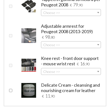
Peugeot 2008
79
€
,90
Choose >>
Adjustable armrest for
Peugeot 2008 (2013-2019)
98
€
,80
Choose >>
Knee rest - front door support
- mouse wrist rest
16
€
,90
Choose >>
Delicate Cream - cleansing and
nourishing cream for leather
11
€
,90