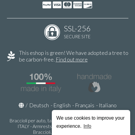
SSL-256
SECURE SITE
This eshop is green! We have adopted a tree to
be carbon-free.
Find out more
/
Deutsch
-
English
-
Français
-
Italiano
We use cookies to improve your
Braccioli per auto, tappeti auto, accessori auto MADE IN
ITALY - Armrests, Mittelarmlehnen, Accoundoirs -
experience.
Info
Braccioli.it - P.Iva IT02178470353