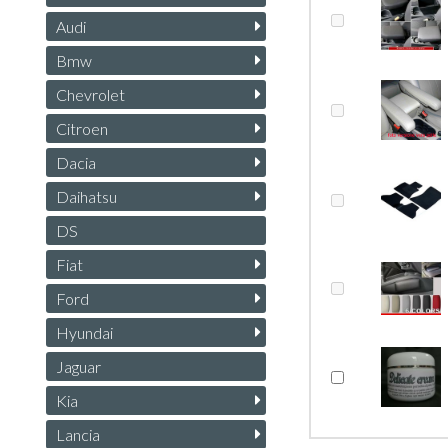
Audi
Bmw
Chevrolet
Citroen
Dacia
Daihatsu
DS
Fiat
Ford
Hyundai
Jaguar
Kia
Lancia