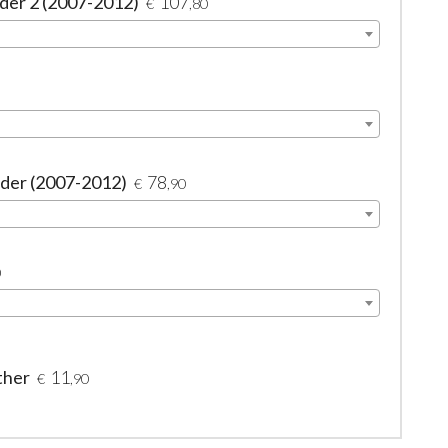
nder 2 (2007-2012)
107
€
,80
ander (2007-2012)
78
€
,90
0
ther
11
€
,90