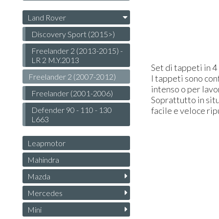
Land Rover
Discovery Sport (2015>)
Freelander 2 (2013-2015) -
LR 2 M.Y.2013
Set di tappeti in 4
Freelander 2 (2007-2012)
I tappeti sono con
intenso o per lavo
Freelander (2001-2006)
Soprattutto in sit
Defender 90 - 110 - 130
facile e veloce ri
L663
Leapmotor
Mahindra
Mazda
Mercedes
Mini