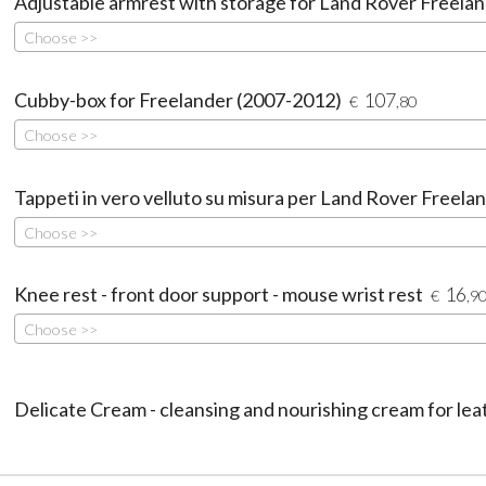
Adjustable armrest with storage for Land Rover Freela
Choose >>
Cubby-box for Freelander (2007-2012)
107
€
,80
Choose >>
Tappeti in vero velluto su misura per Land Rover Freel
Choose >>
Knee rest - front door support - mouse wrist rest
16
€
,9
Choose >>
Delicate Cream - cleansing and nourishing cream for lea