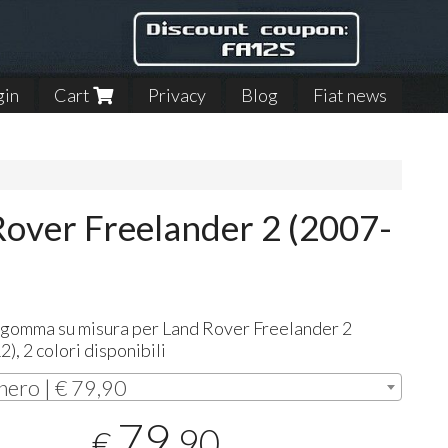
gin
Cart
Privacy
Blog
Fiat news
Rover Freelander 2 (2007-
n gomma su misura per Land Rover Freelander 2
), 2 colori disponibili
nero | € 79,90
79
,90
€