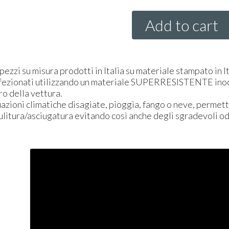
Add to cart
 pezzi su misura prodotti in Italia su materiale stampato in It
fezionati utilizzando un materiale
SUPER
RESISTENTE
inod
ro della vettura.
uazioni climatiche disagiate, pioggia, fango o neve, permett
pulitura/asciugatura evitando così anche degli sgradevoli odo