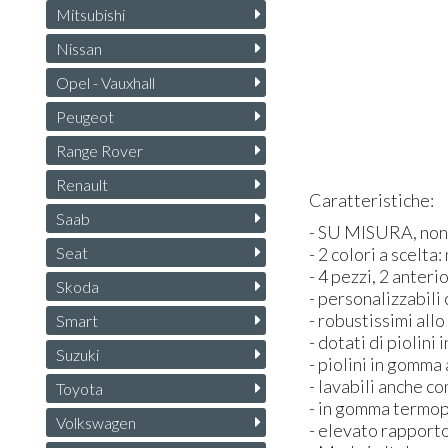
Mitsubishi
Nissan
Opel - Vauxhall
Peugeot
Range Rover
Renault
Caratteristiche:
Saab
- SU
MISURA
, no
Seat
- 2 colori a scelta
- 4 pezzi, 2 anteri
Skoda
- personalizzabili
- robustissimi all
Smart
- dotati di piolini
Suzuki
- piolini in gomma
- lavabili anche c
Toyota
- in gomma termopl
Volkswagen
- elevato rapporto