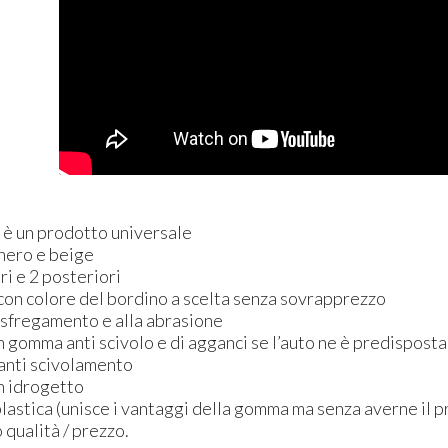
n è un prodotto universale
: nero e beige
ori e 2 posteriori
 con colore del bordino a scelta senza sovrapprezzo
o sfregamento e alla abrasione
 in gomma anti scivolo e di agganci se l’auto ne è predisposta
 anti scivolamento
on idrogetto
astica (unisce i vantaggi della gomma ma senza averne il p
 qualità / prezzo.