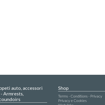
appeti auto, accessori
Shop
- Armrests,
Terms - Conditions - Privacy
coundoirs
Privacy e Cookies
Web links