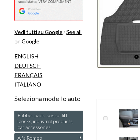
Vedi tutti su Google
/
See all
on Google
ENGLISH
DEUTSCH
FRANÇAIS
ITALIANO
Seleziona modello auto
Rubber pads, scissor lift
blocks, industrial products,
car accessories
Alfa Romeo