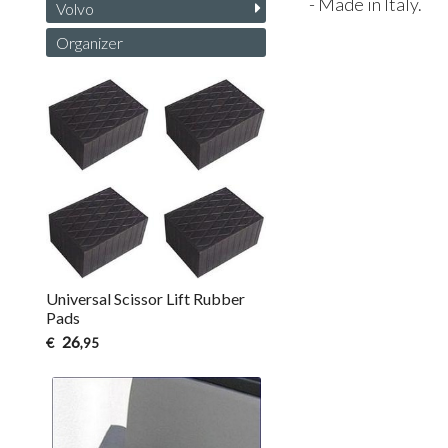
- Made in Italy.
Volvo
Organizer
Universal Scissor Lift Rubber
Pads
26
€
,95