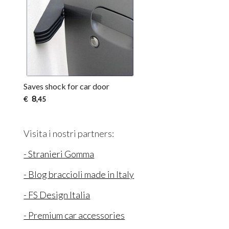
Saves shock for car door
8
€
,45
Visita i nostri partners:
- Stranieri Gomma
- Blog braccioli made in Italy
- FS Design Italia
- Premium car accessories