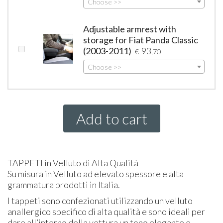
Choose >>
Adjustable armrest with
storage for Fiat Panda Classic
(2003-2011)
93
€
,70
Choose >>
Add to cart
TAPPETI
in Velluto di Alta Qualità
Su misura in Velluto ad elevato spessore e alta
grammatura prodotti in Italia.
I tappeti sono confezionati utilizzando un velluto
anallergico specifico di alta qualità e sono ideali per
dare all’interno della vettura un tono elegante e