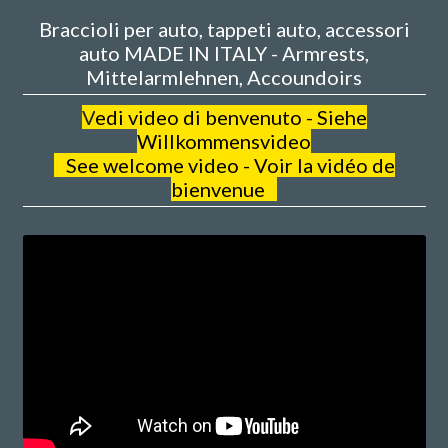
Braccioli per auto, tappeti auto, accessori
auto MADE IN ITALY - Armrests,
Mittelarmlehnen, Accoundoirs
V
edi video di benvenuto - Siehe
Willkommensvideo
See welcome video - Voir la vidéo de
bienvenue