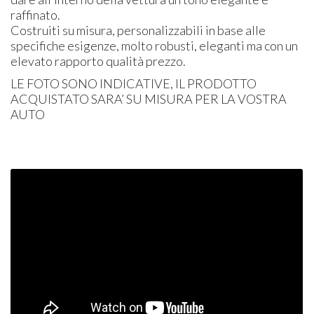
raffinato.
Costruiti su misura, personalizzabili in base alle
specifiche esigenze, molto robusti, eleganti ma con un
elevato rapporto qualità prezzo.
LE
FOTO
SONO
INDICATIVE
, IL
PRODOTTO
ACQUISTATO
SARA’ SU
MISURA
PER
LA
VOSTRA
AUTO