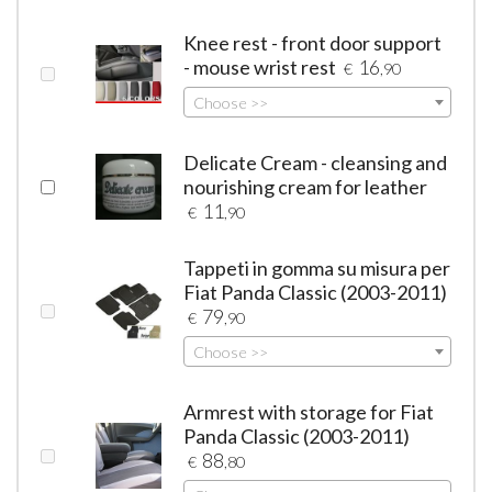
Knee rest - front door support
- mouse wrist rest
16
€
,90
Choose >>
Delicate Cream - cleansing and
nourishing cream for leather
11
€
,90
Tappeti in gomma su misura per
Fiat Panda Classic (2003-2011)
79
€
,90
Choose >>
Armrest with storage for Fiat
Panda Classic (2003-2011)
88
€
,80