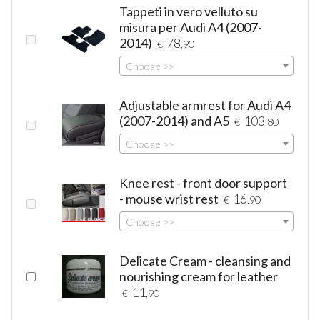
Tappeti in vero velluto su
misura per Audi A4 (2007-
2014)
78
€
,90
Choose >>
Adjustable armrest for Audi A4
(2007-2014) and A5
103
€
,80
Choose >>
Knee rest - front door support
- mouse wrist rest
16
€
,90
Choose >>
Delicate Cream - cleansing and
nourishing cream for leather
11
€
,90