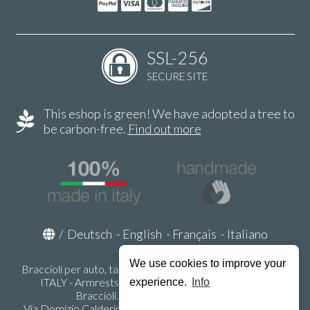
SSL-256
SECURE SITE
This eshop is green! We have adopted a tree to
be carbon-free.
Find out more
/
Deutsch
-
English
-
Français
-
Italiano
We use cookies to improve your
Braccioli per auto, tappeti auto, accessori auto MADE IN
ITALY - Armrests, Mittelarmlehnen, Accoundoirs -
experience.
Info
Braccioli.it - P.Iva IT02178470353
Via Domizio Calderini 8 int. 1 - 37131 Verona (VR) - Italy -