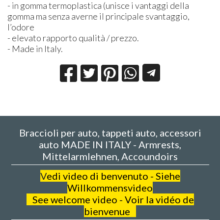
- in gomma termoplastica (unisce i vantaggi della
gomma ma senza averne il principale svantaggio,
l’odore
- elevato rapporto qualità / prezzo.
- Made in Italy.
Braccioli per auto, tappeti auto, accessori
auto MADE IN ITALY - Armrests,
Mittelarmlehnen, Accoundoirs
V
edi video di benvenuto - Siehe
Willkommensvideo
See welcome video - Voir la vidéo de
bienvenue