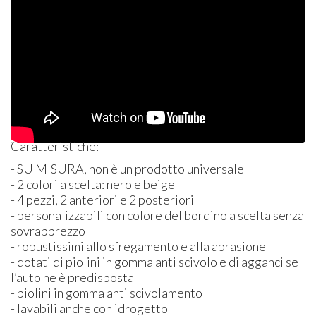
Caratteristiche:
- SU
MISURA
, non è un prodotto universale
- 2 colori a scelta: nero e beige
- 4 pezzi, 2 anteriori e 2 posteriori
- personalizzabili con colore del bordino a scelta senza
sovrapprezzo
- robustissimi allo sfregamento e alla abrasione
- dotati di piolini in gomma anti scivolo e di agganci se
l’auto ne è predisposta
- piolini in gomma anti scivolamento
- lavabili anche con idrogetto