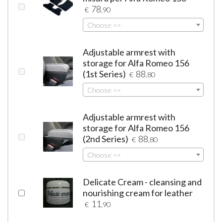
78
€
,90
Choose >>
Adjustable armrest with
storage for Alfa Romeo 156
(1st Series)
88
€
,80
Choose >>
Adjustable armrest with
storage for Alfa Romeo 156
(2nd Series)
88
€
,80
Choose >>
Delicate Cream - cleansing and
nourishing cream for leather
11
€
,90