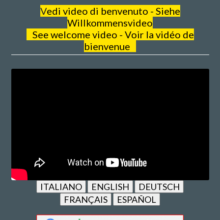
V
edi video di benvenuto - Siehe
Willkommensvideo
See welcome video - Voir la vidéo de
bienvenue
ITALIANO
ENGLISH
DEUTSCH
FRANÇAIS
ESPAÑOL