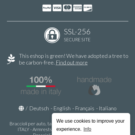
SSL-256
SECURE SITE
This eshop is green! We have adopted a tree to
be carbon-free.
Find out more
/
Deutsch
-
English
-
Français
-
Italiano
We use cookies to improve your
Braccioli per auto, tappeti auto, accessori auto MADE IN
ITALY - Armrests, Mittelarmlehnen, Accoundoirs -
experience.
Info
Braccioli.it - P.Iva IT02178470353