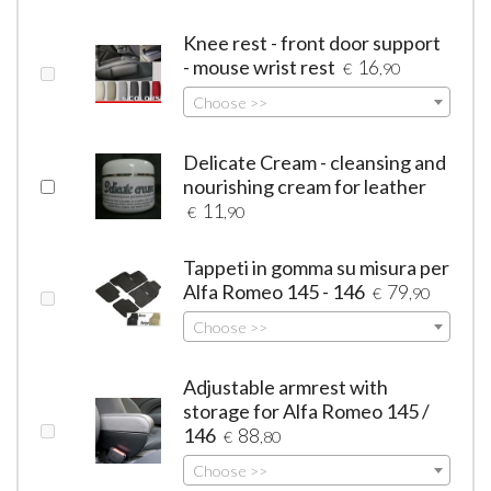
Knee rest - front door support
- mouse wrist rest
16
€
,90
Choose >>
Delicate Cream - cleansing and
nourishing cream for leather
11
€
,90
Tappeti in gomma su misura per
Alfa Romeo 145 - 146
79
€
,90
Choose >>
Adjustable armrest with
storage for Alfa Romeo 145 /
146
88
€
,80
Choose >>