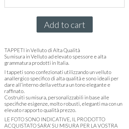
Add to cart
TAPPETI
in Velluto di Alta Qualità
Su misura in Velluto ad elevato spessore e alta
grammatura prodotti in Italia.
I tappeti sono confezionati utilizzando un velluto
anallergico specifico di alta qualità e sono ideali per
dare all’interno della vettura un tono elegante e
raffinato.
Costruiti su misura, personalizzabili in base alle
specifiche esigenze, molto robusti, eleganti ma con un
elevato rapporto qualità prezzo.
LE
FOTO
SONO
INDICATIVE
, IL
PRODOTTO
ACQUISTATO
SARA’ SU
MISURA
PER
LA
VOSTRA