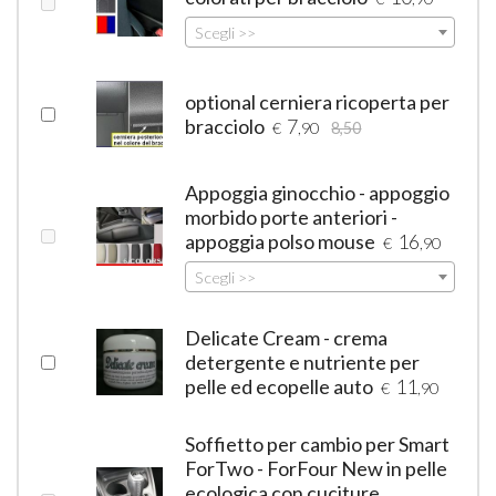
Scegli >>
optional cerniera ricoperta per
bracciolo
7
€
,90
8,50
Appoggia ginocchio - appoggio
morbido porte anteriori -
appoggia polso mouse
16
€
,90
Scegli >>
Delicate Cream - crema
detergente e nutriente per
pelle ed ecopelle auto
11
€
,90
Soffietto per cambio per Smart
ForTwo - ForFour New in pelle
ecologica con cuciture