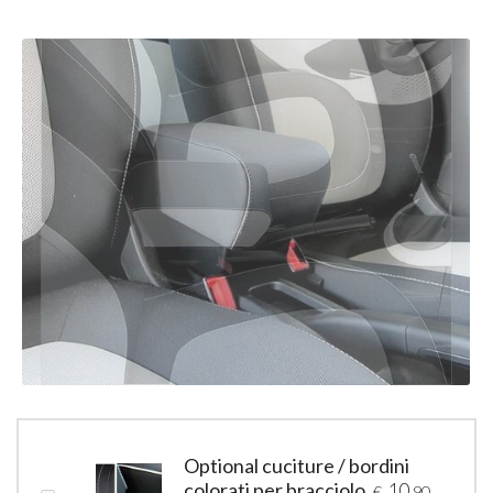
Optional cuciture / bordini
colorati per bracciolo
10
€
,90