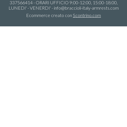
337566414 - ORARI UFFICIO 9:00-12:00, 15:00-18:00,
LUNEDI' - VENERDI' -
info@braccioli-italy-armrests.com
Ecommerce creato con
Scontrino.com