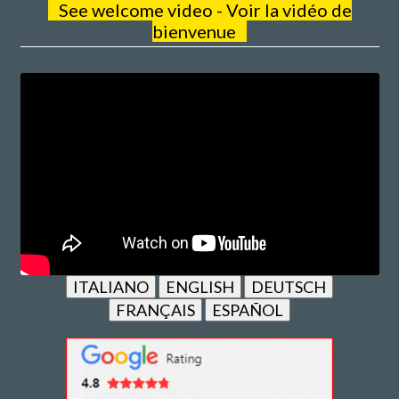
See welcome video - Voir la vidéo de
bienvenue
ITALIANO
ENGLISH
DEUTSCH
FRANÇAIS
ESPAÑOL