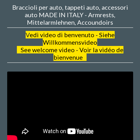
Braccioli per auto, tappeti auto, accessori
auto MADE IN ITALY - Armrests,
Mittelarmlehnen, Accoundoirs
V
edi video di benvenuto - Siehe
Willkommensvideo
See welcome video - Voir la vidéo de
bienvenue