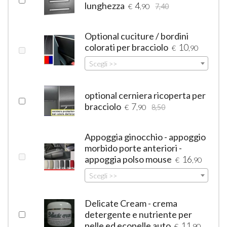
lunghezza
4
€
,90
7,40
Optional cuciture / bordini
colorati per bracciolo
10
€
,90
Scegli >>
optional cerniera ricoperta per
bracciolo
7
€
,90
8,50
Appoggia ginocchio - appoggio
morbido porte anteriori -
appoggia polso mouse
16
€
,90
Scegli >>
Delicate Cream - crema
detergente e nutriente per
pelle ed ecopelle auto
11
€
,90