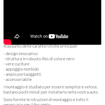
Riassunto delle caratteristiche principali
- design innovativo
- struttura in robusto Abs di colore nero
- vere cuciture
- appoggio morbido
- ampio portaoggetti
- accessoriabile
l montaggio è studiato per essere semplice e veloce,
bastano pochi minuti per installarlo nella vostra auto.
Sono fornite le istruzioni di montaggio e tutto il
necessario per il fissaggio.