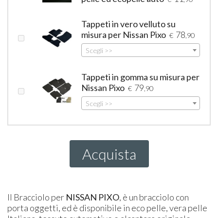
Tappeti in vero velluto su
misura per Nissan Pixo
78
€
,90
Scegli >>
Tappeti in gomma su misura per
Nissan Pixo
79
€
,90
Scegli >>
Acquista
Il Bracciolo per
NISSAN
PIXO
, è un bracciolo con
porta oggetti, ed è disponibile in eco pelle, vera pelle