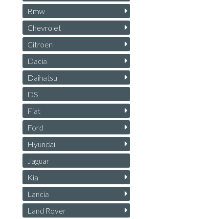
Bmw
Chevrolet
Citroen
Dacia
Daihatsu
DS
Fiat
Ford
Hyundai
Jaguar
Kia
Lancia
Land Rover