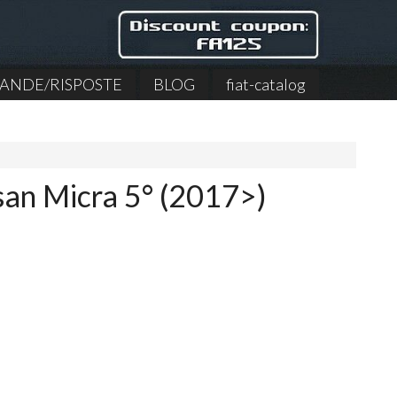
NDE/RISPOSTE
BLOG
fiat-catalog
san Micra 5° (2017>)