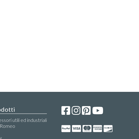
dotti
ssori utili ed industriali
a Romeo
i
w