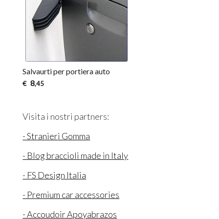
Salvaurti per portiera auto
8
€
,45
Visita i nostri partners:
- Stranieri Gomma
- Blog braccioli made in Italy
- FS Design Italia
- Premium car accessories
- Accoudoir Apoyabrazos