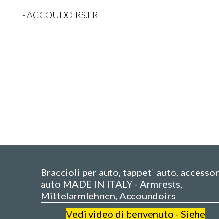
- ACCOUDOIRS.FR
Braccioli per auto, tappeti auto, accessor
auto MADE IN ITALY - Armrests,
Mittelarmlehnen, Accoundoirs
V
edi video di benvenuto - Siehe