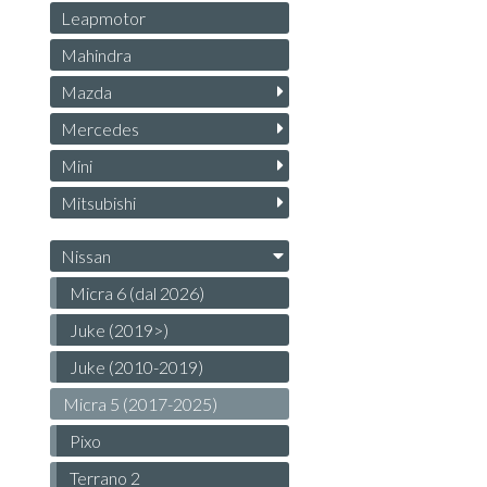
Leapmotor
Mahindra
Mazda
Mercedes
Mini
Mitsubishi
Nissan
Micra 6 (dal 2026)
Juke (2019>)
Juke (2010-2019)
Micra 5 (2017-2025)
Pixo
Terrano 2