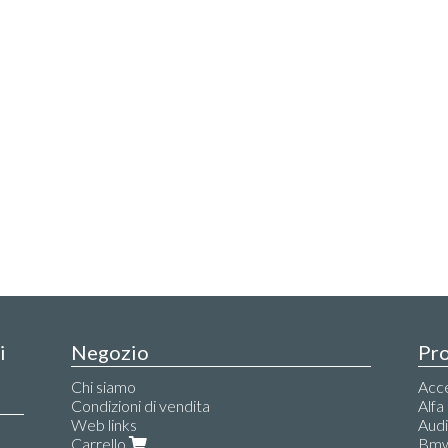
i
Negozio
Pro
Chi siamo
Acce
Condizioni di vendita
Alf
Web links
Aud
Carrello
Bm