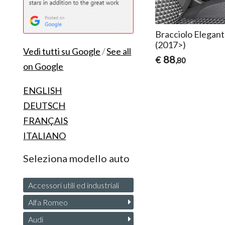
Bracciolo Elegant
(2017>)
Vedi tutti su Google
/
See all
88
€
,80
on Google
ENGLISH
DEUTSCH
FRANÇAIS
ITALIANO
Seleziona modello auto
Accessori utili ed industriali
Alfa Romeo
Audi