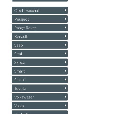
Opel - Vauxhall
Peugeot
Range Rover
Renault
Saab
Seat
Skoda
Smart
Suzuki
Toyota
Volkswagen
Volvo