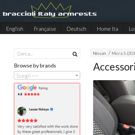
English
Française
Deutsch
Home Ita
Lo
Español
Nissan
Micra 5 (20
Accessori
Browse by brands
Scegli >>