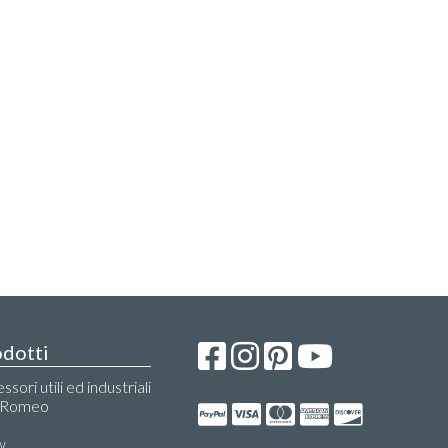
dotti
ssori utili ed industriali
a Romeo
i
w