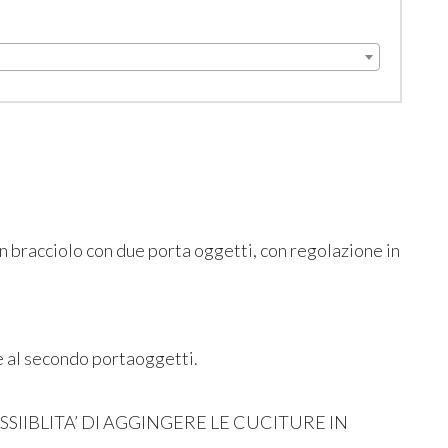
n bracciolo con due porta oggetti, con regolazione in
re al secondo portaoggetti.
SSIIBLITA’ DI
AGGINGERE
LE
CUCITURE
IN