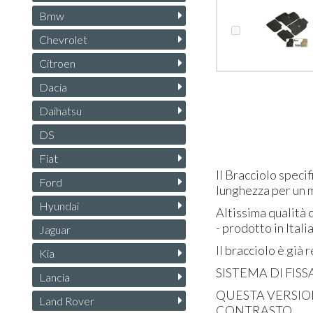
Bmw
Chevrolet
Citroen
Dacia
Daihatsu
DS
Fiat
Il Bracciolo speci
Ford
lunghezza per un m
Hyundai
Altissima qualità 
- prodotto in Itali
Jaguar
Il bracciolo è già
Kia
SISTEMA
DI
FIS
Lancia
QUESTA
VERSI
Land Rover
CONTRASTO
.