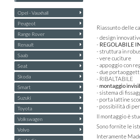
Opel - Vauxhall
Peugeot
Riassunto delle ca
Range Rover
- design innovativ
-
REGOLABILE
I
Renault
- struttura in rob
Saab
- vere cuciture
- appoggio con re
Seat
- due portaoggett
Skoda
-
RIBALTABILE
-
montaggio invisi
Smart
- sistema di fissag
Suzuki
- porta lattine sc
- possibilità di p
Toyota
Il montaggio è stu
Volkswagen
Sono fornite le ist
Volvo
Interamente Made 