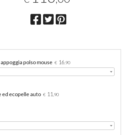
- appoggia polso mouse
16
€
,90
e ed ecopelle auto
11
€
,90