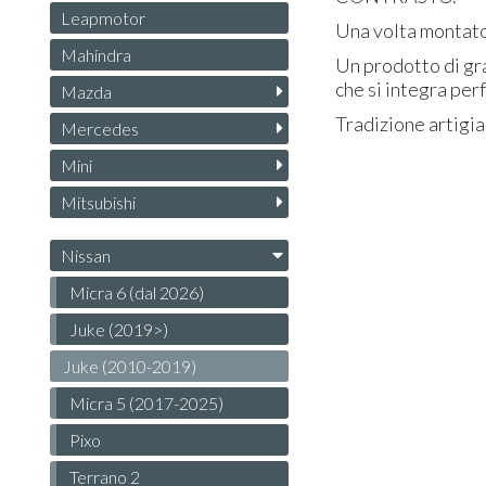
Leapmotor
Una volta montato 
Mahindra
Un prodotto di gra
che si integra per
Mazda
Tradizione artigia
Mercedes
Mini
Mitsubishi
Nissan
Micra 6 (dal 2026)
Juke (2019>)
Juke (2010-2019)
Micra 5 (2017-2025)
Pixo
Terrano 2