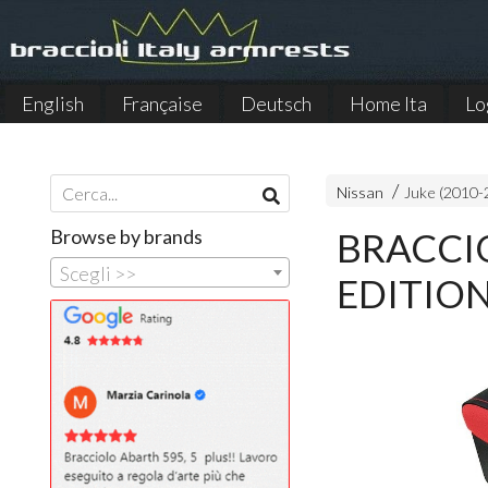
English
Française
Deutsch
Home Ita
Lo
Español
Nissan
Juke (2010-
Browse by brands
BRACCIO
Scegli >>
EDITIO