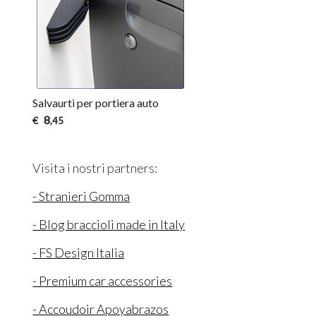
Salvaurti per portiera auto
8
€
,45
Visita i nostri partners:
- Stranieri Gomma
- Blog braccioli made in Italy
- FS Design Italia
- Premium car accessories
- Accoudoir Apoyabrazos