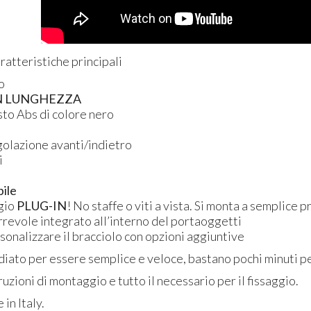
ratteristiche principali
o
N
LUNGHEZZA
usto Abs di colore nero
golazione avanti/indietro
i
bile
gio
PLUG
-IN
! No staffe o viti a vista. Si monta a semplice 
orrevole integrato all’interno del portaoggetti
ersonalizzare il bracciolo con opzioni aggiuntive
diato per essere semplice e veloce, bastano pochi minuti per
ruzioni di montaggio e tutto il necessario per il fissaggio.
in Italy.