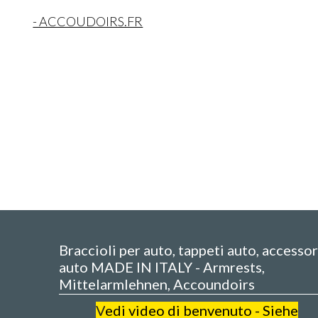
- ACCOUDOIRS.FR
Braccioli per auto, tappeti auto, accessor
auto MADE IN ITALY - Armrests,
Mittelarmlehnen, Accoundoirs
V
edi video di benvenuto - Siehe