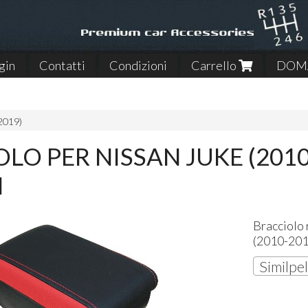
gin
Contatti
Condizioni
Carrello
DOMA
2019)
LO PER NISSAN JUKE (2010
N
Bracciolo 
(2010-201
Similpel