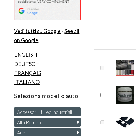
Vedi tutti su Google
/
See all
on Google
ENGLISH
DEUTSCH
FRANÇAIS
ITALIANO
Seleziona modello auto
Accessori utili ed industriali
Alfa Romeo
Audi