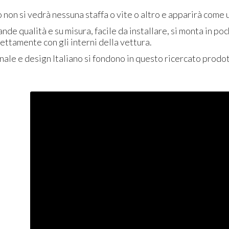
non si vedrà nessuna staffa o vite o altro e apparirà come 
nde qualità e su misura, facile da installare, si monta in p
fettamente con gli interni della vettura.
nale e design Italiano si fondono in questo ricercato prodot