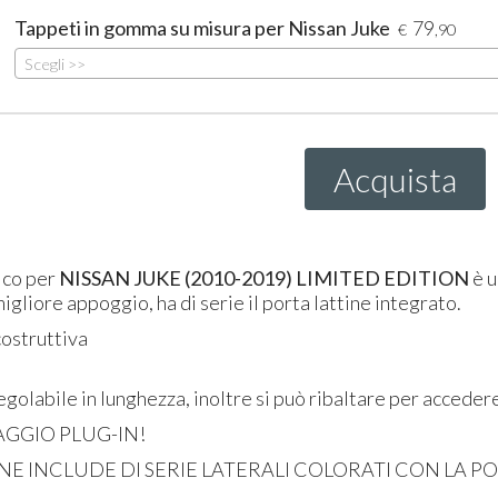
Tappeti in gomma su misura per Nissan Juke
79
€
,90
Scegli >>
Acquista
fico per
NISSAN
JUKE (2010-2019)
LIMITED
EDITION
è u
igliore appoggio, ha di serie il porta lattine integrato.
costruttiva
a
 regolabile in lunghezza, inoltre si può ribaltare per accede
SAGGIO
PLUG
-IN!
ONE
INCLUDE
DI
SERIE
LATERALI
COLORATI
CON
LA PO