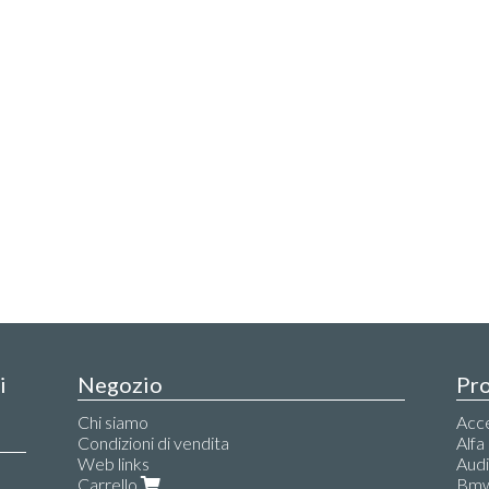
i
Negozio
Pro
Chi siamo
Acce
Condizioni di vendita
Alf
Web links
Aud
Carrello
Bm