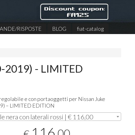
NDE/RISPOSTE
BLOG
fiat-catalog
-2019) - LIMITED
regolabile e con portaoggetti per Nissan Juke
9) –
LIMITED
EDITION
le nera con laterali rossi | € 116,00
116
,00
€