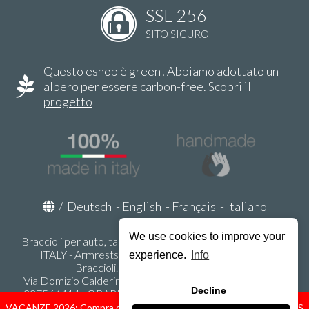
SSL-256
SITO SICURO
Questo eshop è green! Abbiamo adottato un
albero per essere carbon-free.
Scopri il
progetto
/
Deutsch
-
English
-
Français
-
Italiano
We use cookies to improve your
Braccioli per auto, tappeti auto, accessori auto MADE IN
ITALY - Armrests, Mittelarmlehnen, Accoundoirs -
experience.
Info
Braccioli.it - P.Iva IT02178470353
Via Domizio Calderini 8 int. 1 - 37131 Verona (VR) - Italy -
Decline
337566414 - ORARI UFFICIO 9:00-12:00, 15:00-18:00,
LUNEDI' - VENERDI' -
info@braccioli-italy-armrests.com
VACANZE 2026: Compra ora spediremo dal 31 Agosto! — HOLIDAYS