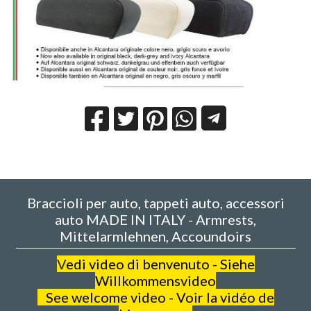
Braccioli per auto, tappeti auto, accessori
auto MADE IN ITALY - Armrests,
Mittelarmlehnen, Accoundoirs
V
edi video di benvenuto - Siehe
Willkommensvideo
See welcome video - Voir la vidéo de