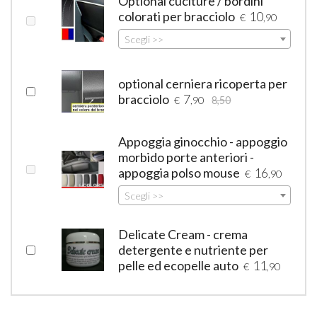
Optional cuciture / bordini
colorati per bracciolo
10
€
,90
Scegli >>
optional cerniera ricoperta per
bracciolo
7
€
,90
8,50
Appoggia ginocchio - appoggio
morbido porte anteriori -
appoggia polso mouse
16
€
,90
Scegli >>
Delicate Cream - crema
detergente e nutriente per
pelle ed ecopelle auto
11
€
,90