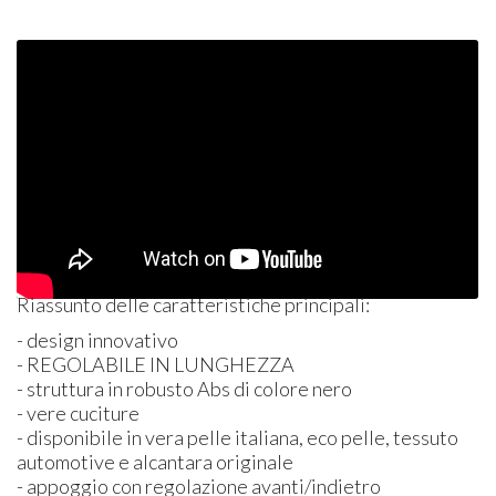
Riassunto delle caratteristiche principali:
- design innovativo
-
REGOLABILE
IN
LUNGHEZZA
- struttura in robusto Abs di colore nero
- vere cuciture
- disponibile in vera pelle italiana, eco pelle, tessuto
automotive e alcantara originale
- appoggio con regolazione avanti/indietro