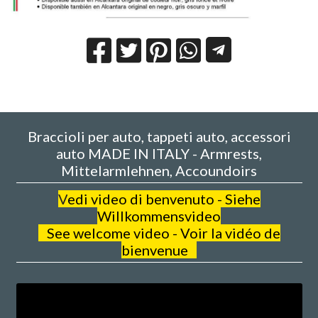
Braccioli per auto, tappeti auto, accessori
auto MADE IN ITALY - Armrests,
Mittelarmlehnen, Accoundoirs
V
edi video di benvenuto - Siehe
Willkommensvideo
See welcome video - Voir la vidéo de
bienvenue