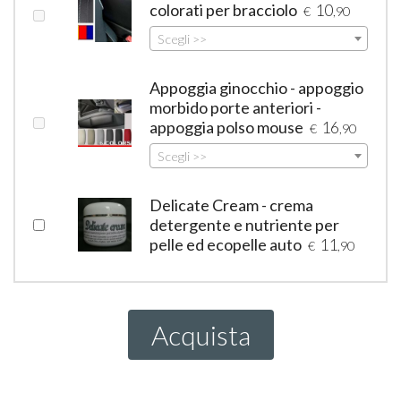
colorati per bracciolo
10
€
,90
Scegli >>
Appoggia ginocchio - appoggio
morbido porte anteriori -
appoggia polso mouse
16
€
,90
Scegli >>
Delicate Cream - crema
detergente e nutriente per
pelle ed ecopelle auto
11
€
,90
Acquista