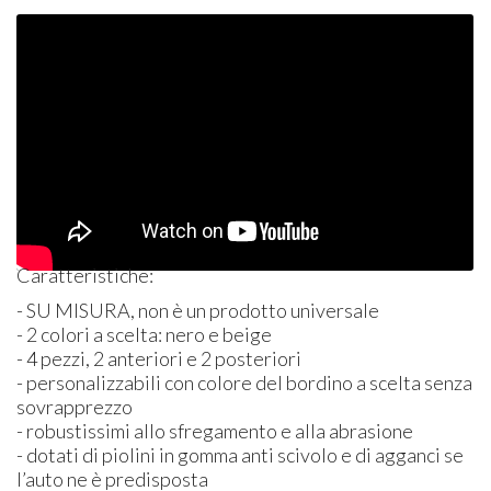
Caratteristiche:
- SU
MISURA
, non è un prodotto universale
- 2 colori a scelta: nero e beige
- 4 pezzi, 2 anteriori e 2 posteriori
- personalizzabili con colore del bordino a scelta senza
sovrapprezzo
- robustissimi allo sfregamento e alla abrasione
- dotati di piolini in gomma anti scivolo e di agganci se
l’auto ne è predisposta