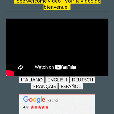
See welcome video - Voir la vidéo de
bienvenue
ITALIANO
ENGLISH
DEUTSCH
FRANÇAIS
ESPAÑOL