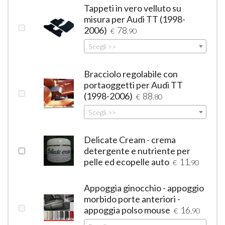
Tappeti in vero velluto su
misura per Audi TT (1998-
2006)
78
€
,90
Scegli >>
Bracciolo regolabile con
portaoggetti per Audi TT
(1998-2006)
88
€
,80
Scegli >>
Delicate Cream - crema
detergente e nutriente per
pelle ed ecopelle auto
11
€
,90
Appoggia ginocchio - appoggio
morbido porte anteriori -
appoggia polso mouse
16
€
,90