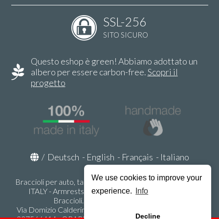
SSL-256
SITO SICURO
Questo eshop è green! Abbiamo adottato un
albero per essere carbon-free.
Scopri il
progetto
/
Deutsch
-
English
-
Français
-
Italiano
We use cookies to improve your
Braccioli per auto, tappeti auto, accessori auto MADE IN
ITALY - Armrests, Mittelarmlehnen, Accoundoirs -
experience.
Info
Braccioli.it - P.Iva IT02178470353
Via Domizio Calderini 8 int. 1 - 37131 Verona (VR) - Italy -
Decline
337566414 - ORARI UFFICIO 9:00-12:00, 15:00-18:00,