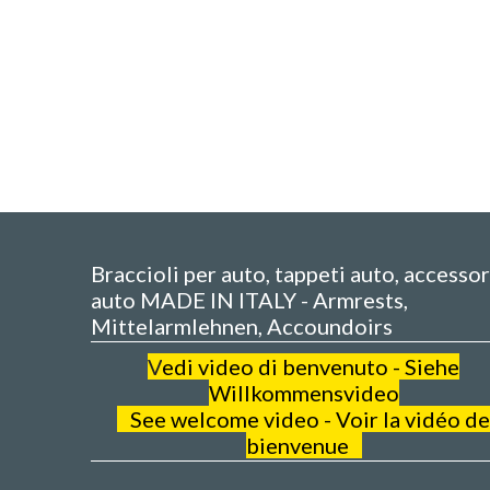
Braccioli per auto, tappeti auto, accessor
auto MADE IN ITALY - Armrests,
Mittelarmlehnen, Accoundoirs
V
edi video di benvenuto - Siehe
Willkommensvideo
See welcome video - Voir la vidéo de
bienvenue