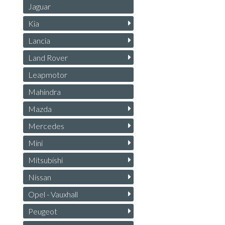
Jaguar
Kia
Lancia
Land Rover
Leapmotor
Mahindra
Mazda
Mercedes
Mini
Mitsubishi
Nissan
Opel - Vauxhall
Peugeot