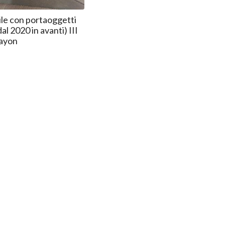
ile con portaoggetti
al 2020 in avanti) III
Bayon