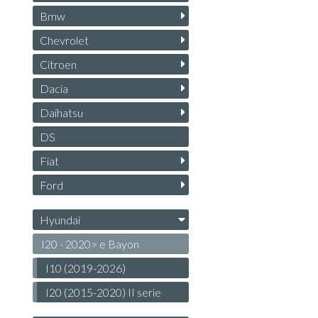
Bmw
Chevrolet
Citroen
Dacia
Daihatsu
DS
Fiat
Ford
Hyundai
I20 - 2020> e Bayon
I10 (2019-2026)
I20 (2015-2020) II serie