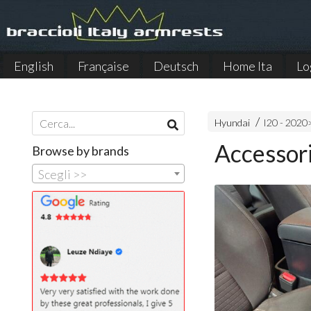
English
Française
Deutsch
Home Ita
Lo
Español
Hyundai
I20 - 2020
Accessori
Browse by brands
Scegli >>