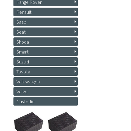
Range Rover
Renault
Saab
Seat
Skoda
Smart
Suzuki
Toyota
Volkswagen
Volvo
Custodie