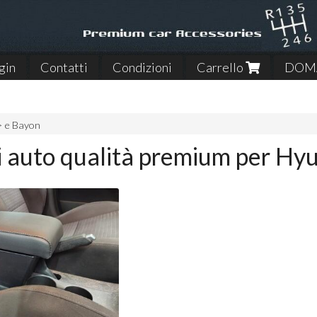
gin
Contatti
Condizioni
Carrello
DOMA
> e Bayon
 auto qualità premium per Hyu