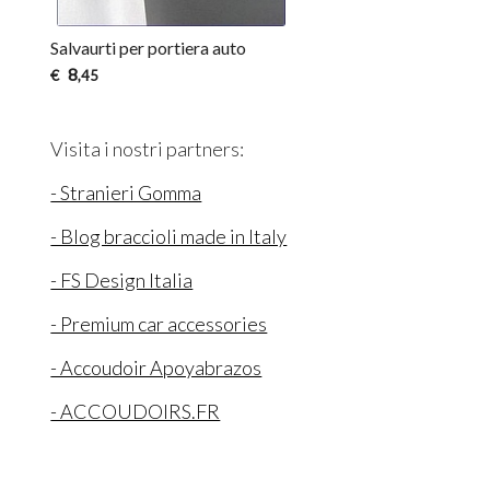
Salvaurti per portiera auto
8
€
,45
Visita i nostri partners:
- Stranieri Gomma
- Blog braccioli made in Italy
- FS Design Italia
- Premium car accessories
- Accoudoir Apoyabrazos
- ACCOUDOIRS.FR