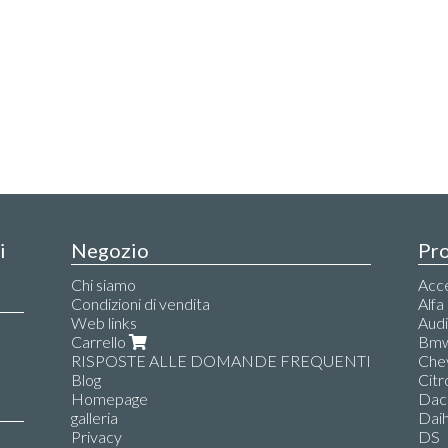
i
Negozio
Pro
Chi siamo
Acce
Condizioni di vendita
Alf
Web links
Aud
Carrello
Bm
RISPOSTE ALLE DOMANDE FREQUENTI
Che
Blog
Citr
Homepage
Dac
galleria
Dai
Privacy
DS