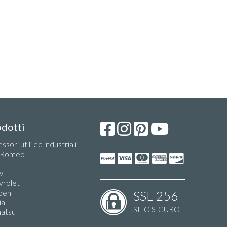
dotti
ssori utili ed industriali
a Romeo
i
w
vrolet
oen
SSL-256
ia
SITO SICURO
hatsu