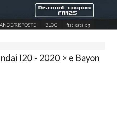
NDE/RISPOSTE
BLOG
fiat-catalog
ndai I20 - 2020 > e Bayon