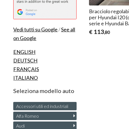
Bracciolo regolab
per Hyundai I20 (d
serie e Hyundai 
Vedi tutti su Google
/
See all
113
€
,80
on Google
ENGLISH
DEUTSCH
FRANÇAIS
ITALIANO
Seleziona modello auto
Accessori utili ed industriali
Alfa Romeo
Audi