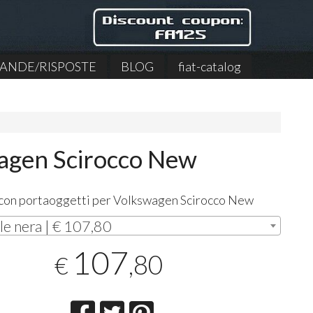
NDE/RISPOSTE
BLOG
fiat-catalog
wagen Scirocco New
 con portaoggetti per Volkswagen Scirocco New
lle nera | € 107,80
107
,80
€