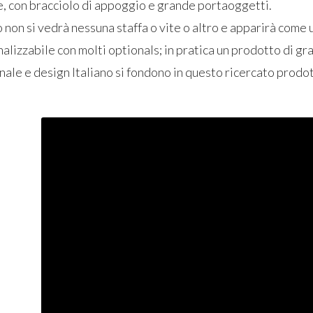
e, con bracciolo di appoggio e grande portaoggetti.
non si vedrà nessuna staffa o vite o altro e apparirà come 
alizzabile con molti optionals; in pratica un prodotto di gr
nale e design Italiano si fondono in questo ricercato prodot