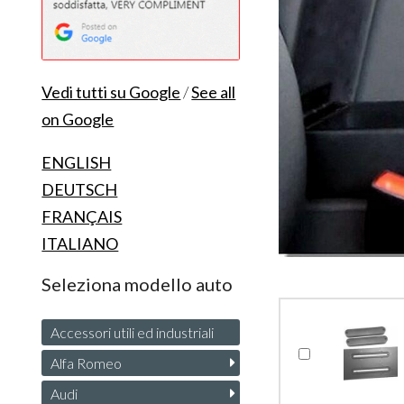
Vedi tutti su Google
/
See all
on Google
ENGLISH
DEUTSCH
FRANÇAIS
ITALIANO
Seleziona modello auto
Accessori utili ed industriali
Alfa Romeo
Audi