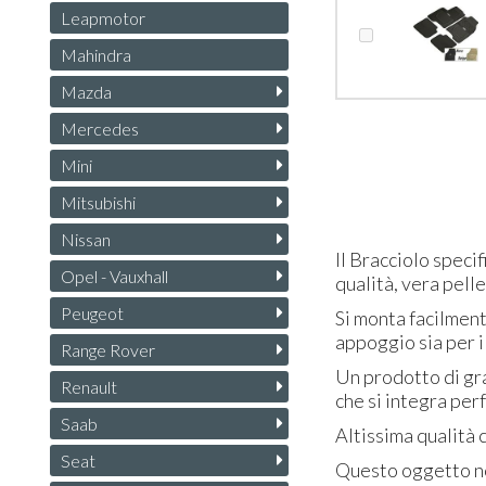
Leapmotor
Mahindra
Mazda
Mercedes
Mini
Mitsubishi
Nissan
Il Bracciolo speci
Opel - Vauxhall
qualità, vera pell
Peugeot
Si monta facilment
appoggio sia per i
Range Rover
Un prodotto di gra
Renault
che si integra per
Saab
Altissima qualità c
Seat
Questo oggetto no