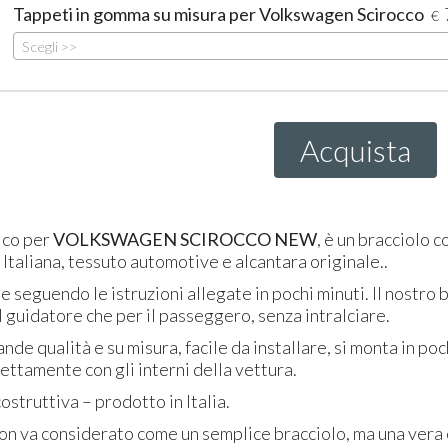
Tappeti in gomma su misura per Volkswagen Scirocco
€
Scegli >>
Acquista
fico per
VOLKSWAGEN
SCIROCCO
NEW
, è un bracciolo c
e Italiana, tessuto automotive e alcantara originale..
e seguendo le istruzioni allegate in pochi minuti. Il nostro 
l guidatore che per il passeggero, senza intralciare.
nde qualità e su misura, facile da installare, si monta in p
fettamente con gli interni della vettura.
ostruttiva – prodotto in Italia.
n va considerato come un semplice bracciolo, ma una vera 