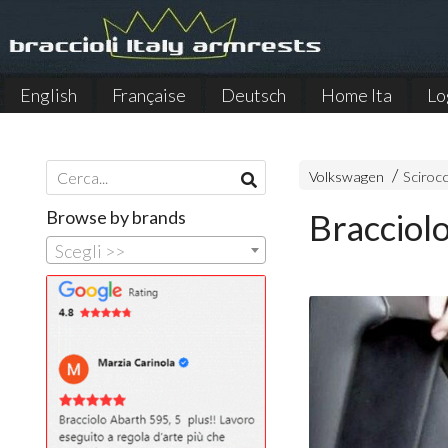
English
Française
Deutsch
Home Ita
Lo
Español
Volkswagen
Sciroc
Browse by brands
Bracciol
Scegli >>