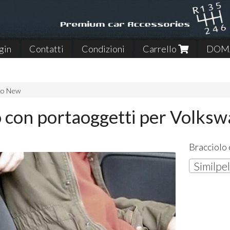
gin
Contatti
Condizioni
Carrello
DOMA
co New
o con portaoggetti per Volks
Bracciolo
Similpe