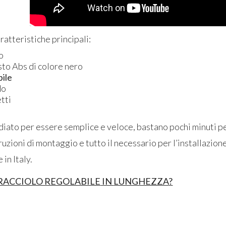
ratteristiche principali:
o
usto Abs di colore nero
bile
do
tti
diato per essere semplice e veloce, bastano pochi minuti per
ruzioni di montaggio e tutto il necessario per l’installazion
in Italy.
RACCIOLO REGOLABILE
IN
LUNGHEZZA
?