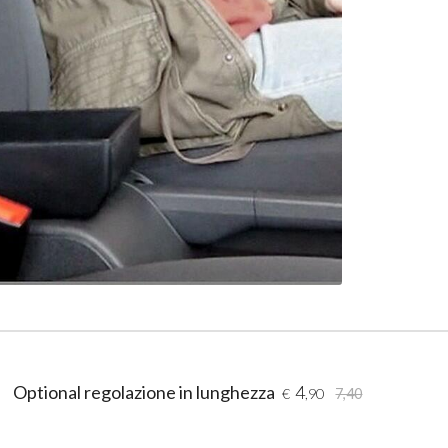
Optional regolazione in lunghezza
4
€
,90
7,40