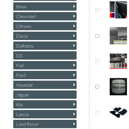
Bmw
Chevrolet
Citroen
Dacia
Daihatsu
DS
Fiat
Ford
Hyundai
Jaguar
Kia
Lancia
Land Rover