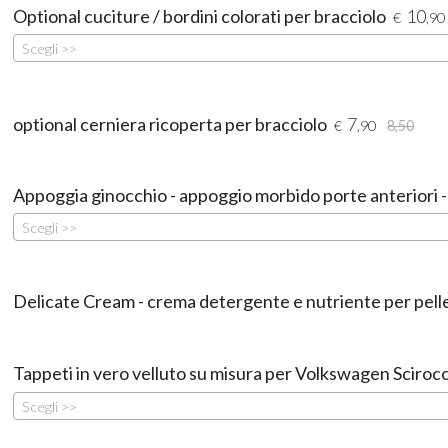
Optional cuciture / bordini colorati per bracciolo
10
€
,90
Scegli >>
optional cerniera ricoperta per bracciolo
7
€
,90
8,50
Appoggia ginocchio - appoggio morbido porte anteriori 
Scegli >>
Delicate Cream - crema detergente e nutriente per pell
Tappeti in vero velluto su misura per Volkswagen Sciro
Scegli >>