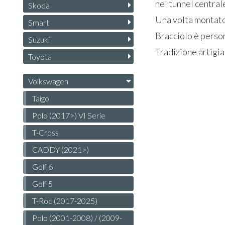
nel tunnel central
Skoda
Una volta montato 
Smart
Bracciolo è person
Suzuki
Tradizione artigia
Toyota
Volkswagen
Taigo
Polo (2017>) VI Serie
T-Cross
CADDY (2021>)
Golf 6
Golf 5
T-Roc (2017-2025)
Polo (2001-2008) / (2009-