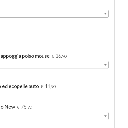
- appoggia polso mouse
16
€
,90
e ed ecopelle auto
11
€
,90
cco New
78
€
,90