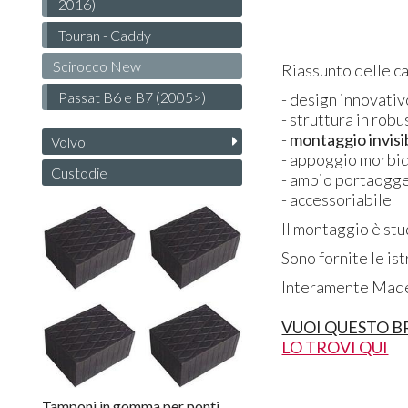
2016)
Touran - Caddy
Scirocco New
Riassunto delle ca
Passat B6 e B7 (2005>)
- design innovativ
- struttura in rob
-
montaggio invisi
Volvo
- appoggio morbi
Custodie
- ampio portaogge
- accessoriabile
Il montaggio è stu
Sono fornite le ist
Interamente Made 
VUOI QUESTO B
LO TROVI QUI
Tamponi in gomma per ponti