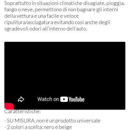
Soprattutto in situazioni climatiche disagiate, pioggia,
fango o neve, permettono di non bagnare gli interni
della vettura e una facile e veloce
ripulitura/asciugatura evitando così anche degli
sgradevoli odori all’interno dell’auto.
Caratteristiche:
- SU
MISURA
, non è un prodotto universale
- 2 colori a scelta: nero e beige