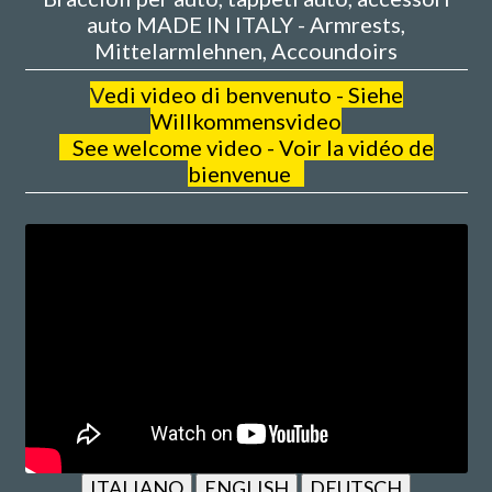
auto MADE IN ITALY - Armrests,
Mittelarmlehnen, Accoundoirs
V
edi video di benvenuto - Siehe
Willkommensvideo
See welcome video - Voir la vidéo de
bienvenue
ITALIANO
ENGLISH
DEUTSCH