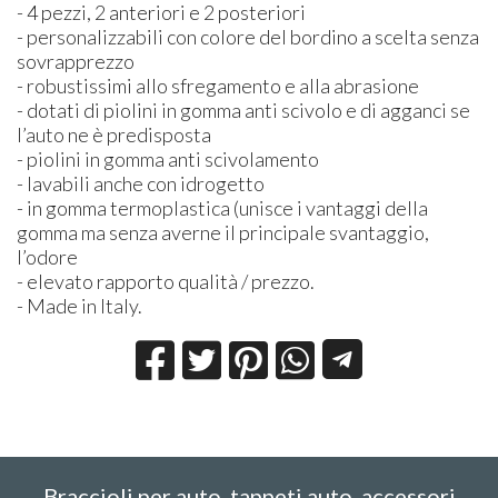
- 4 pezzi, 2 anteriori e 2 posteriori
- personalizzabili con colore del bordino a scelta senza
sovrapprezzo
- robustissimi allo sfregamento e alla abrasione
- dotati di piolini in gomma anti scivolo e di agganci se
l’auto ne è predisposta
- piolini in gomma anti scivolamento
- lavabili anche con idrogetto
- in gomma termoplastica (unisce i vantaggi della
gomma ma senza averne il principale svantaggio,
l’odore
- elevato rapporto qualità / prezzo.
- Made in Italy.
Braccioli per auto, tappeti auto, accessori