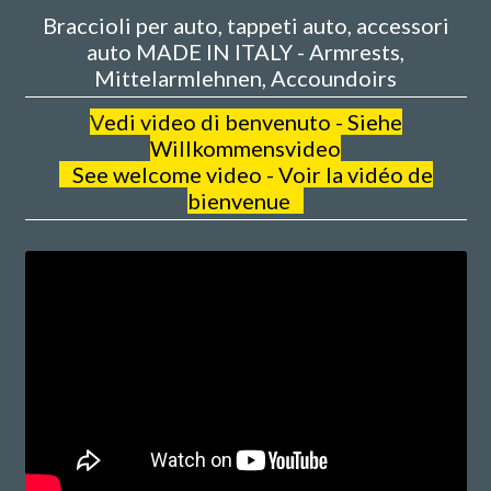
Braccioli per auto, tappeti auto, accessori
auto MADE IN ITALY - Armrests,
Mittelarmlehnen, Accoundoirs
V
edi video di benvenuto - Siehe
Willkommensvideo
See welcome video - Voir la vidéo de
bienvenue