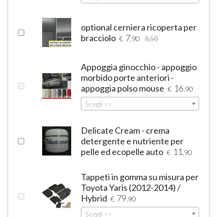
optional cerniera ricoperta per
bracciolo
7
€
,90
8,50
Appoggia ginocchio - appoggio
morbido porte anteriori -
appoggia polso mouse
16
€
,90
Scegli >>
Delicate Cream - crema
detergente e nutriente per
pelle ed ecopelle auto
11
€
,90
Tappeti in gomma su misura per
Toyota Yaris (2012-2014) /
Hybrid
79
€
,90
Scegli >>