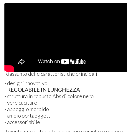
Riassunto delle caratteristiche principali
- design innovativo
-
REGOLABILE
IN
LUNGHEZZA
- struttura in robusto Abs di colore nero
- vere cuciture
- appoggio morbido
- ampio portaoggetti
- accessoriabile
Il montaggio è studiato per essere semplice e veloce,