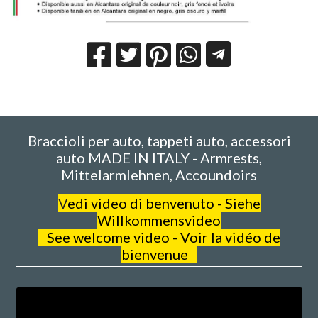
Braccioli per auto, tappeti auto, accessori
auto MADE IN ITALY - Armrests,
Mittelarmlehnen, Accoundoirs
V
edi video di benvenuto - Siehe
Willkommensvideo
See welcome video - Voir la vidéo de
bienvenue