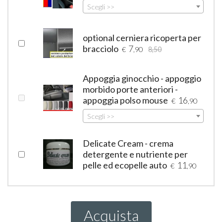
Scegli >>
optional cerniera ricoperta per
bracciolo
7
€
,90
8,50
Appoggia ginocchio - appoggio
morbido porte anteriori -
appoggia polso mouse
16
€
,90
Scegli >>
Delicate Cream - crema
detergente e nutriente per
pelle ed ecopelle auto
11
€
,90
Acquista