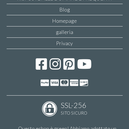
Blog
Homepage
galleria
Privacy
SSL-256
SITO SICURO
Questo eshop è green! Abbiamo adottato un