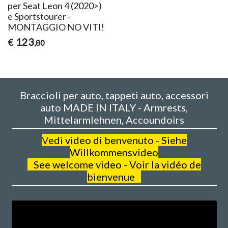
per Seat Leon 4 (2020>)
e Sportstourer -
MONTAGGIO NO VITI!
123
€
,80
Braccioli per auto, tappeti auto, accessori
auto MADE IN ITALY - Armrests,
Mittelarmlehnen, Accoundoirs
V
edi video di benvenuto - Siehe
Willkommensvideo
See welcome video - Voir la vidéo de
bienvenue