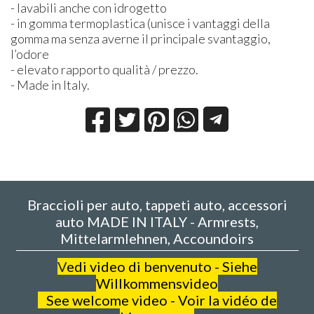
- lavabili anche con idrogetto
- in gomma termoplastica (unisce i vantaggi della
gomma ma senza averne il principale svantaggio,
l’odore
- elevato rapporto qualità / prezzo.
- Made in Italy.
Braccioli per auto, tappeti auto, accessori
auto MADE IN ITALY - Armrests,
Mittelarmlehnen, Accoundoirs
V
edi video di benvenuto - Siehe
Willkommensvideo
See welcome video - Voir la vidéo de