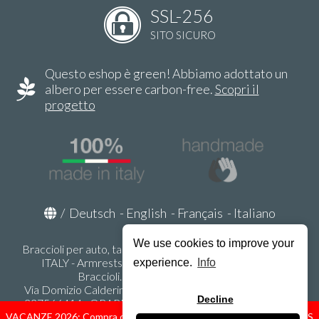
SSL-256
SITO SICURO
Questo eshop è green! Abbiamo adottato un
albero per essere carbon-free.
Scopri il
progetto
/
Deutsch
-
English
-
Français
-
Italiano
We use cookies to improve your
Braccioli per auto, tappeti auto, accessori auto MADE IN
ITALY - Armrests, Mittelarmlehnen, Accoundoirs -
experience.
Info
Braccioli.it - P.Iva IT02178470353
Via Domizio Calderini 8 int. 1 - 37131 Verona (VR) - Italy -
Decline
337566414 - ORARI UFFICIO 9:00-12:00, 15:00-18:00,
LUNEDI' - VENERDI' -
info@braccioli-italy-armrests.com
VACANZE 2026: Compra ora spediremo dal 31 Agosto! — HOLIDAYS