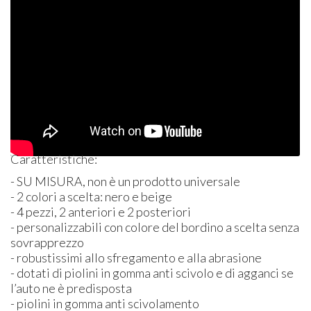
Caratteristiche:
- SU
MISURA
, non è un prodotto universale
- 2 colori a scelta: nero e beige
- 4 pezzi, 2 anteriori e 2 posteriori
- personalizzabili con colore del bordino a scelta senza
sovrapprezzo
- robustissimi allo sfregamento e alla abrasione
- dotati di piolini in gomma anti scivolo e di agganci se
l’auto ne è predisposta
- piolini in gomma anti scivolamento