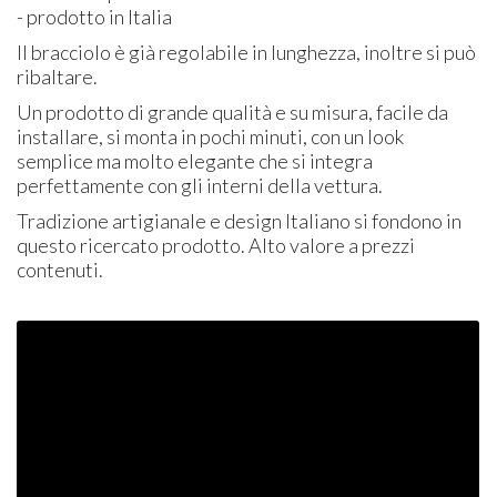
- prodotto in Italia
Il bracciolo è già regolabile in lunghezza, inoltre si può
ribaltare.
Un prodotto di grande qualità e su misura, facile da
installare, si monta in pochi minuti, con un look
semplice ma molto elegante che si integra
perfettamente con gli interni della vettura.
Tradizione artigianale e design Italiano si fondono in
questo ricercato prodotto. Alto valore a prezzi
contenuti.