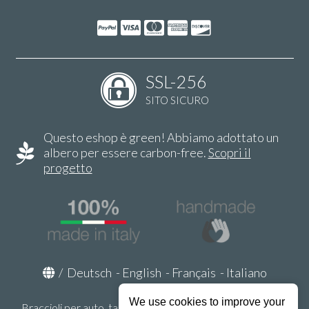
SSL-256
SITO SICURO
Questo eshop è green! Abbiamo adottato un
albero per essere carbon-free.
Scopri il
progetto
/
Deutsch
-
English
-
Français
-
Italiano
We use cookies to improve your
Braccioli per auto, tappeti auto, accessori auto MADE IN