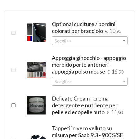
Optional cuciture / bordini
colorati per bracciolo
10
€
,90
Scegli >>
Appoggia ginocchio - appoggio
morbido porte anteriori -
appoggia polso mouse
16
€
,90
Scegli >>
Delicate Cream - crema
detergente e nutriente per
pelle ed ecopelle auto
11
€
,90
Tappeti in vero velluto su
misura per Saab 9.3 - 900 S/SE