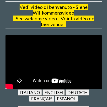
V
edi video di benvenuto - Siehe
Willkommensvideo
See welcome video - Voir la vidéo de
bienvenue
ITALIANO
ENGLISH
DEUTSCH
FRANÇAIS
ESPAÑOL