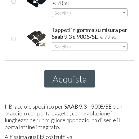
78
€
,90
Scegli >>
Tappeti in gomma su misura per
Saab 9.3 e 900 S/SE
79
€
,90
Scegli >>
Acquista
Il Bracciolo specifico per
SAAB
9.3 – 900S/SE
è un
bracciolo con porta oggetti, con regolazione in
lunghezza per un migliore appoggio, ha di serie il
porta lattine integrato.
Altissima qualità costruttiva