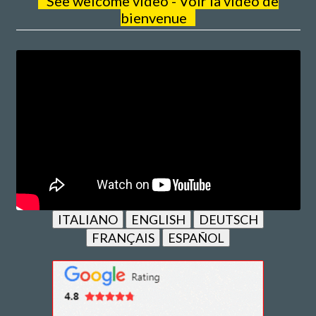
See welcome video - Voir la vidéo de
bienvenue
ITALIANO
ENGLISH
DEUTSCH
FRANÇAIS
ESPAÑOL