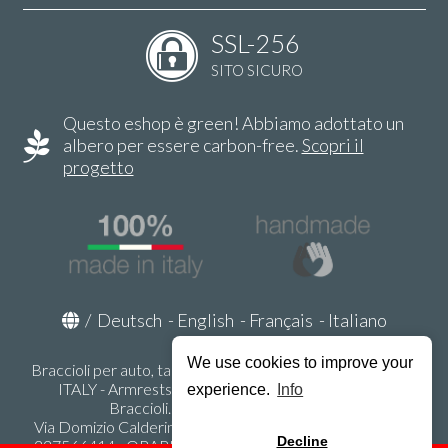
SSL-256
SITO SICURO
Questo eshop è green! Abbiamo adottato un
albero per essere carbon-free.
Scopri il
progetto
/
Deutsch
-
English
-
Français
-
Italiano
We use cookies to improve your
Braccioli per auto, tappeti auto, accessori auto MADE IN
ITALY - Armrests, Mittelarmlehnen, Accoundoirs -
experience.
Info
Braccioli.it - P.Iva IT02178470353
Via Domizio Calderini 8 int. 1 - 37131 Verona (VR) - Italy -
Decline
337566414 - ORARI UFFICIO 9:00-12:00, 15:00-18:00,