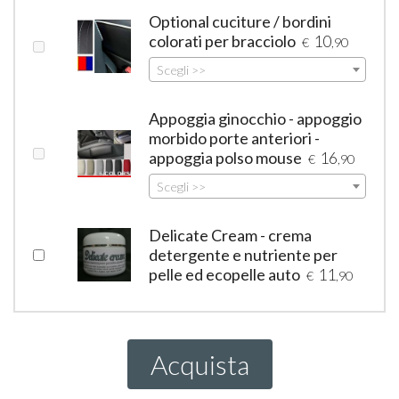
Optional cuciture / bordini
colorati per bracciolo
10
€
,90
Scegli >>
Appoggia ginocchio - appoggio
morbido porte anteriori -
appoggia polso mouse
16
€
,90
Scegli >>
Delicate Cream - crema
detergente e nutriente per
pelle ed ecopelle auto
11
€
,90
Acquista