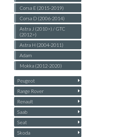
Corsa E (2015-2019)
Corsa D (2006-2014)
Astra J (2010>) / GTC
(2012>)
Astra H (2004-2011)
Adam
Mokka (2012-2020)
Peugeot
Range Rover
Renault
Saab
Seat
Skoda