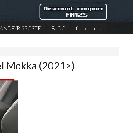
NDE/RISPOSTE
BLOG
fiat-catalog
el Mokka (2021>)