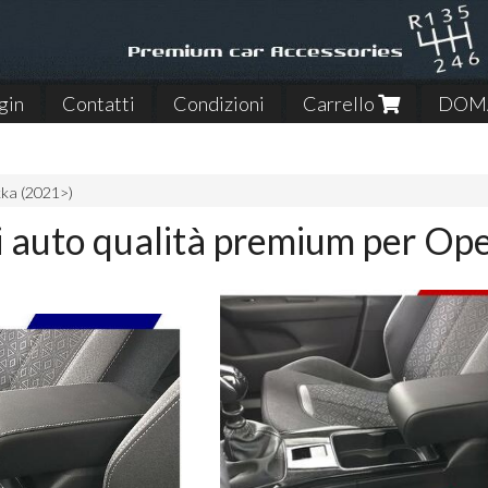
gin
Contatti
Condizioni
Carrello
DOMA
ka (2021>)
i auto qualità premium per Op