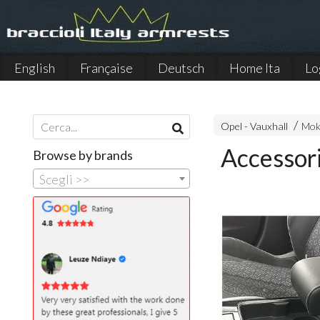
English
Française
Deutsch
Home Ita
Lo
Español
Opel - Vauxhall
Mok
Accessor
Browse by brands
Scegli >>