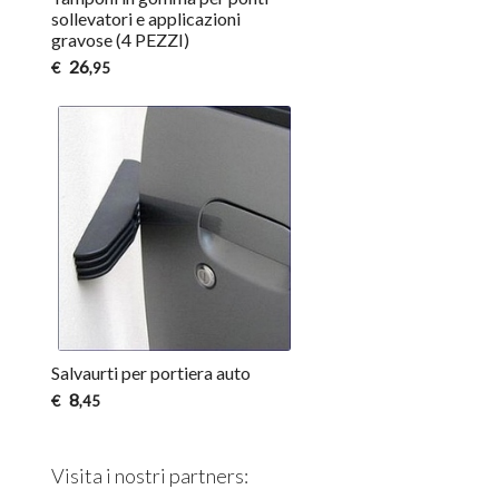
sollevatori e applicazioni
gravose (4 PEZZI)
26
€
,95
Salvaurti per portiera auto
8
€
,45
Visita i nostri partners: