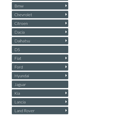
Bmw
Chevrolet
Citroen
Dacia
Daihatsu
DS
Fiat
Ford
Hyundai
Jaguar
Kia
Lancia
Land Rover