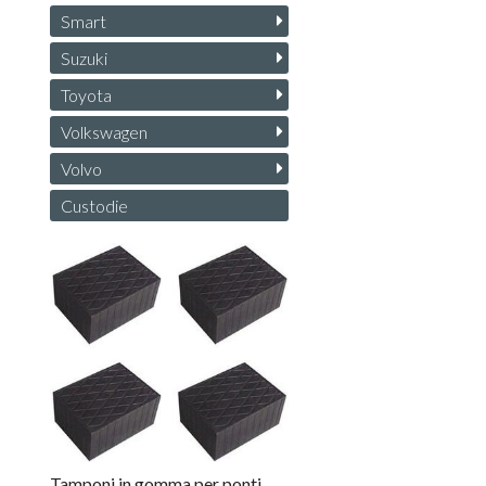
Smart
Suzuki
Toyota
Volkswagen
Volvo
Custodie
Tamponi in gomma per ponti