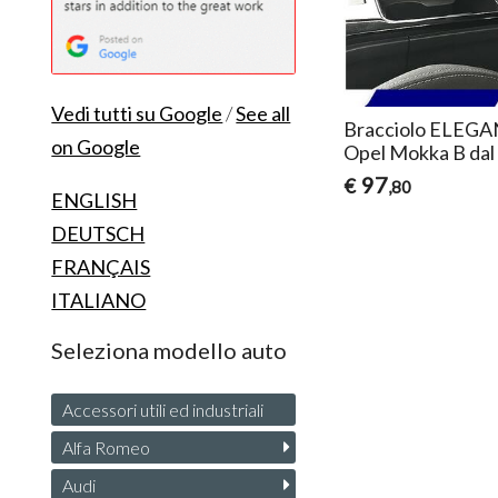
Vedi tutti su Google
/
See all
Bracciolo ELEGAN
on Google
Opel Mokka B dal
97
€
,80
ENGLISH
DEUTSCH
FRANÇAIS
ITALIANO
Seleziona modello auto
Accessori utili ed industriali
Alfa Romeo
Audi