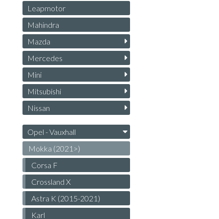
Leapmotor
Mahindra
Mazda
Mercedes
Mini
Mitsubishi
Nissan
Opel - Vauxhall
Mokka (2021>)
Corsa F
Crossland X
Astra K (2015-2021)
Karl