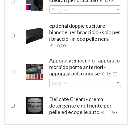
€
,90
Scegli >>
optional doppie cuciture
bianche per bracciolo - solo per
i braccioli in eco pelle nera
16
€
,00
Appoggia ginocchio - appoggio
morbido porte anteriori -
appoggia polso mouse
16
€
,90
Scegli >>
Delicate Cream - crema
detergente e nutriente per
pelle ed ecopelle auto
11
€
,90