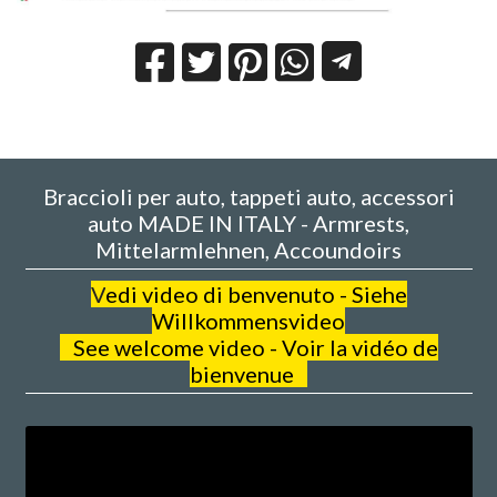
Braccioli per auto, tappeti auto, accessori
auto MADE IN ITALY - Armrests,
Mittelarmlehnen, Accoundoirs
V
edi video di benvenuto - Siehe
Willkommensvideo
See welcome video - Voir la vidéo de
bienvenue