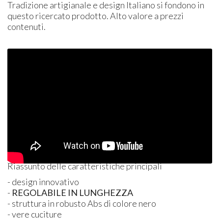
Tradizione artigianale e design Italiano si fondono in
questo ricercato prodotto. Alto valore a prezzi
contenuti.
Riassunto delle caratteristiche principali
- design innovativo
-
REGOLABILE
IN
LUNGHEZZA
- struttura in robusto Abs di colore nero
- vere cuciture