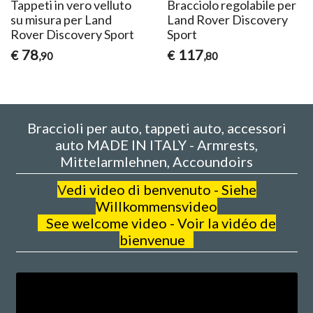
Tappeti in vero velluto
Bracciolo regolabile per
su misura per Land
Land Rover Discovery
Rover Discovery Sport
Sport
78
117
€
€
,90
,80
Braccioli per auto, tappeti auto, accessori
auto MADE IN ITALY - Armrests,
Mittelarmlehnen, Accoundoirs
V
edi video di benvenuto - Siehe
Willkommensvideo
See welcome video - Voir la vidéo de
bienvenue