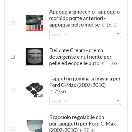
Appoggia ginocchio - appoggio
morbido porte anteriori -
appoggia polso mouse
16
€
,90
Scegli >>
Delicate Cream - crema
detergente e nutriente per
pelle ed ecopelle auto
11
€
,90
Tappeti in gomma su misura per
Ford C-Max (2007-2010)
79
€
,90
Scegli >>
Bracciolo regolabile con
portaoggetti per Ford C-Max
(2007-2010)
98
€
,80