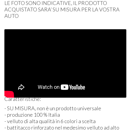
LE
FOTO
SONO
INDICATIVE
, IL
PRODOTTO
ACQUISTATO
SARA’ SU
MISURA
PER
LA
VOSTRA
AUTO
Caratteristiche:
- SU
MISURA
, non è un prodotto universale
- produzione 100 % Italia
- velluto di alta qualità in 6 colori a scelta
- battitacco rinforzato nel medesimo velluto ad alto