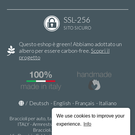
SSL-256
SITO SICURO
Questo eshop è green! Abbiamo adottato un
albero per essere carbon-free.
Scopri il
progetto
/
Deutsch
-
English
-
Français
-
Italiano
We use cookies to improve your
Braccioli per auto, tappeti auto, accessori auto MADE IN
ITALY - Armrests, Mittelarmlehnen, Accoundoirs -
experience.
Info
Braccioli.it - P.Iva IT02178470353