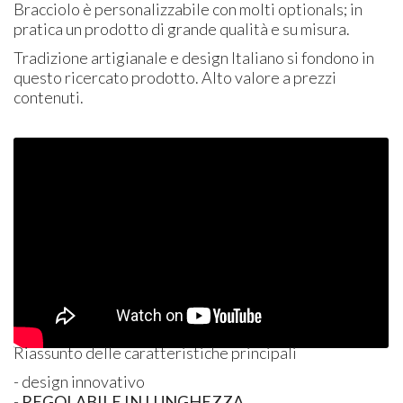
Bracciolo è personalizzabile con molti optionals; in
pratica un prodotto di grande qualità e su misura.
Tradizione artigianale e design Italiano si fondono in
questo ricercato prodotto. Alto valore a prezzi
contenuti.
Riassunto delle caratteristiche principali
- design innovativo
-
REGOLABILE
IN
LUNGHEZZA