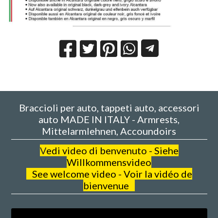
Braccioli per auto, tappeti auto, accessori
auto MADE IN ITALY - Armrests,
Mittelarmlehnen, Accoundoirs
V
edi video di benvenuto - Siehe
Willkommensvideo
See welcome video - Voir la vidéo de
bienvenue