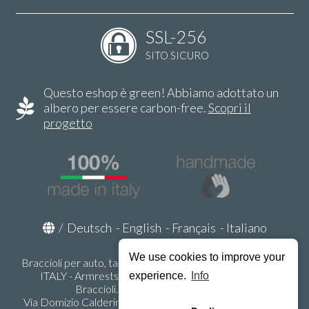
SSL-256
SITO SICURO
Questo eshop è green! Abbiamo adottato un
albero per essere carbon-free.
Scopri il
progetto
/
Deutsch
-
English
-
Français
-
Italiano
We use cookies to improve your
Braccioli per auto, tappeti auto, accessori auto MADE IN
ITALY - Armrests, Mittelarmlehnen, Accoundoirs -
experience.
Info
Braccioli.it - P.Iva IT02178470353
Via Domizio Calderini 8 int. 1 - 37131 Verona (VR) - Italy -