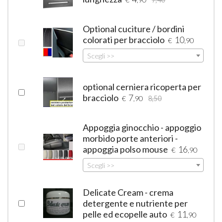
Optional cuciture / bordini
colorati per bracciolo
10
€
,90
Scegli >>
optional cerniera ricoperta per
bracciolo
7
€
,90
8,50
Appoggia ginocchio - appoggio
morbido porte anteriori -
appoggia polso mouse
16
€
,90
Scegli >>
Delicate Cream - crema
detergente e nutriente per
pelle ed ecopelle auto
11
€
,90