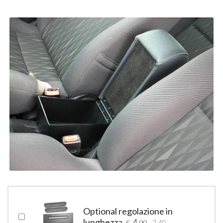
Optional regolazione in
lunghezza
4
€
,90
7,40