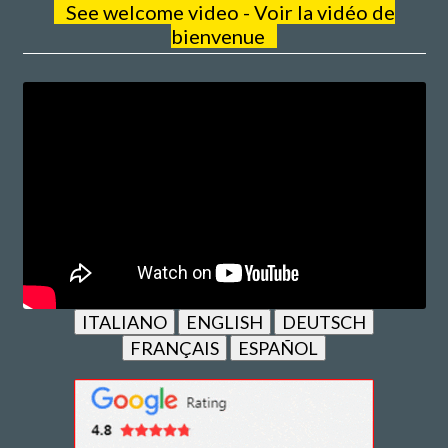
See welcome video - Voir la vidéo de
bienvenue
ITALIANO
ENGLISH
DEUTSCH
FRANÇAIS
ESPAÑOL