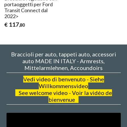
portaoggetti per Ford
Transit Connect dal
2022>
117
€
,80
Braccioli per auto, tappeti auto, accessori
auto MADE IN ITALY - Armrests,
Mittelarmlehnen, Accoundoirs
V
edi video di benvenuto - Siehe
Willkommensvideo
See welcome video - Voir la vidéo de
bienvenue