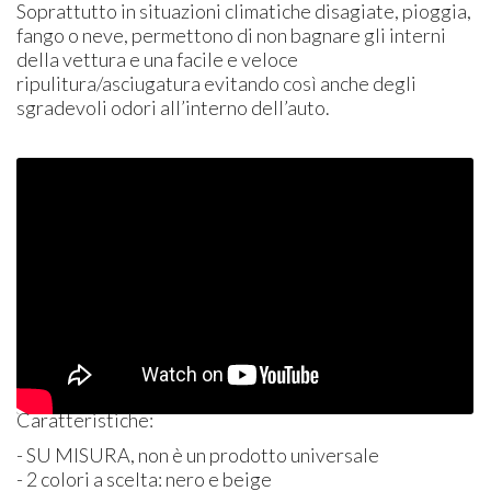
Soprattutto in situazioni climatiche disagiate, pioggia,
fango o neve, permettono di non bagnare gli interni
della vettura e una facile e veloce
ripulitura/asciugatura evitando così anche degli
sgradevoli odori all’interno dell’auto.
Caratteristiche:
- SU
MISURA
, non è un prodotto universale
- 2 colori a scelta: nero e beige