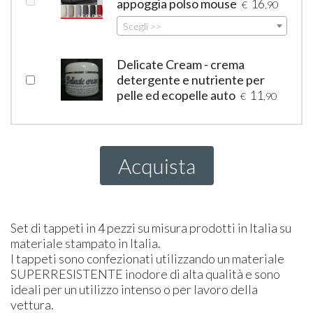
appoggia polso mouse
16
€
,90
Scegli >>
Delicate Cream - crema
detergente e nutriente per
pelle ed ecopelle auto
11
€
,90
Acquista
Set di tappeti in 4 pezzi su misura prodotti in Italia su
materiale stampato in Italia.
I tappeti sono confezionati utilizzando un materiale
SUPER
RESISTENTE
inodore di alta qualità e sono
ideali per un utilizzo intenso o per lavoro della
vettura.