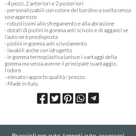
- 4 pezzi, 2 anteriori e 2 posteriori
- personalizzabili con colore del bordino a scelta senza
sovrapprezzo
- robustissimi allo sfregamento e alla abrasione
- dotati di piolini in gomma anti scivolo e di agganci se
l’auto ne è predisposta
- piolini in gomma anti scivolamento
- lavabili anche con idrogetto
- in gomma termoplastica (unisce i vantaggi della
gomma ma senza averne il principale svantaggio,
l’odore
- elevato rapporto qualità / prezzo.
- Made in Italy.
Braccioli per auto, tappeti auto, accessori