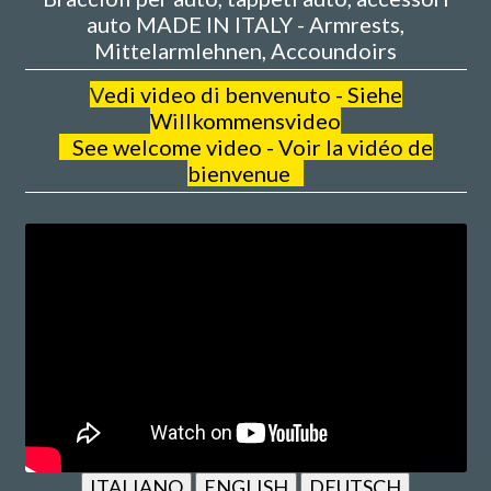
auto MADE IN ITALY - Armrests,
Mittelarmlehnen, Accoundoirs
V
edi video di benvenuto - Siehe
Willkommensvideo
See welcome video - Voir la vidéo de
bienvenue
ITALIANO
ENGLISH
DEUTSCH