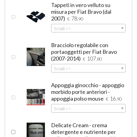
Tappeti in vero velluto su
misura per Fiat Bravo (dal
2007)
78
€
,90
Scegli >>
Bracciolo regolabile con
portaoggetti per Fiat Bravo
(2007-2014)
107
€
,80
Scegli >>
Appoggia ginocchio - appoggio
morbido porte anteriori -
appoggia polso mouse
16
€
,90
Scegli >>
Delicate Cream - crema
detergente e nutriente per