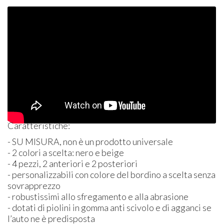
Caratteristiche:
- SU
MISURA
, non è un prodotto universale
- 2 colori a scelta: nero e beige
- 4 pezzi, 2 anteriori e 2 posteriori
- personalizzabili con colore del bordino a scelta senza
sovrapprezzo
- robustissimi allo sfregamento e alla abrasione
- dotati di piolini in gomma anti scivolo e di agganci se
l’auto ne è predisposta