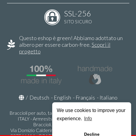
SSL-256
SITO SICURO
Questo eshop è green! Abbiamo adottato un
albero per essere carbon-free.
Scopri il
progetto
/
Deutsch
-
English
-
Français
-
Italiano
We use cookies to improve your
Braccioli per auto, tappeti auto, accessori auto MADE IN
ITALY - Armrests, Mittelarmlehnen, Accoundoirs -
experience.
Info
Braccioli.it - P.Iva IT02178470353
Via Domizio Calderini 8 int. 1 - 37131 Verona (VR) - Italy -
Decline
337566414 - ORARI UFFICIO 9:00-12:00, 15:00-18:00,