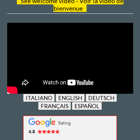
See welcome video - Voir la vidéo de
bienvenue
ITALIANO
ENGLISH
DEUTSCH
FRANÇAIS
ESPAÑOL