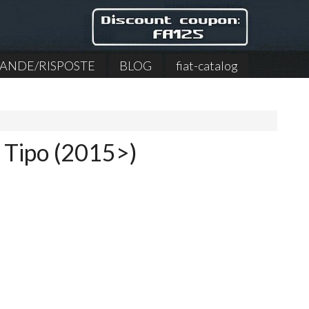
NDE/RISPOSTE
BLOG
fiat-catalog
t Tipo (2015>)