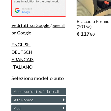
Bracciolo Premium
Vedi tutti su Google
/
See all
(2015>)
on Google
117
€
,80
ENGLISH
DEUTSCH
FRANÇAIS
ITALIANO
Seleziona modello auto
Accessori utili ed industriali
Alfa Romeo
Audi