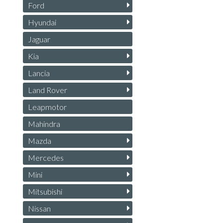
Ford
Hyundai
Jaguar
Kia
Lancia
Land Rover
Leapmotor
Mahindra
Mazda
Mercedes
Mini
Mitsubishi
Nissan