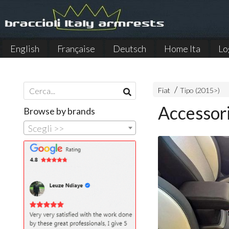
English
Française
Deutsch
Home Ita
Lo
Español
Fiat
Tipo (2015>)
Accessori
Browse by brands
Scegli >>