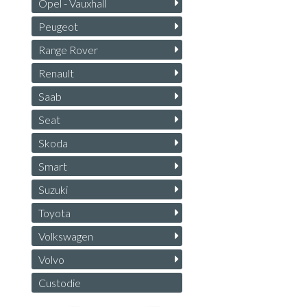
Opel - Vauxhall
Peugeot
Range Rover
Renault
Saab
Seat
Skoda
Smart
Suzuki
Toyota
Volkswagen
Volvo
Custodie