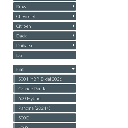
Bmw
Chevrolet
Citroen
Dacia
Daihatsu
DS
Fiat
500 HYBRID dal 2026
Grande Panda
600 Hybrid
Pandina (2024>)
500E
500X