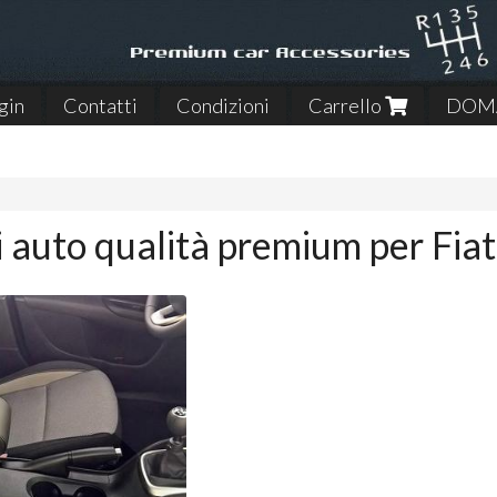
gin
Contatti
Condizioni
Carrello
DOMA
 auto qualità premium per Fia