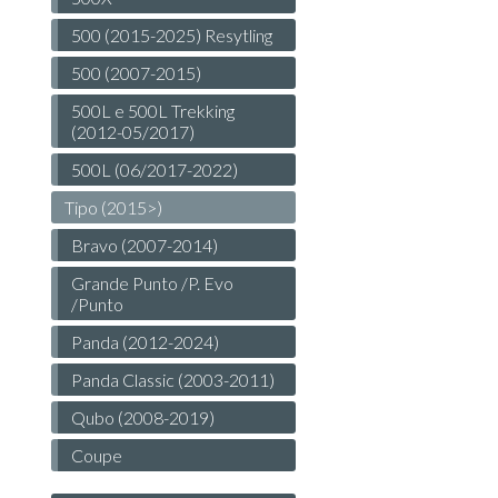
500 (2015-2025) Resytling
500 (2007-2015)
500L e 500L Trekking
(2012-05/2017)
500L (06/2017-2022)
Tipo (2015>)
Bravo (2007-2014)
Grande Punto /P. Evo
/Punto
Panda (2012-2024)
Panda Classic (2003-2011)
Qubo (2008-2019)
Coupe