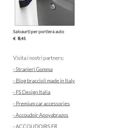
Salvaurti per portiera auto
8
€
,45
Visita i nostri partners:
- Stranieri Gomma
- Blog braccioli made in Italy
- FS Design Italia
- Premium car accessories
- Accoudoir Apoyabrazos
- ACCOUDOIRS.FR