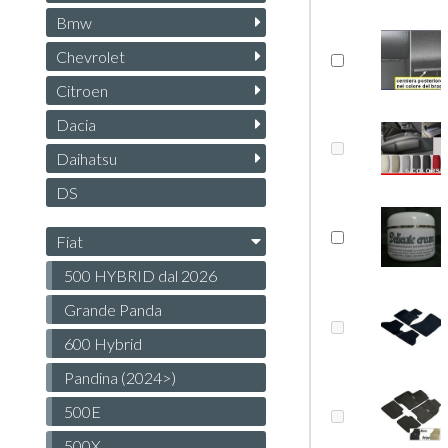
Bmw
Chevrolet
Citroen
Dacia
Daihatsu
DS
Fiat
500 HYBRID dal 2026
Grande Panda
600 Hybrid
Pandina (2024>)
500E
500X