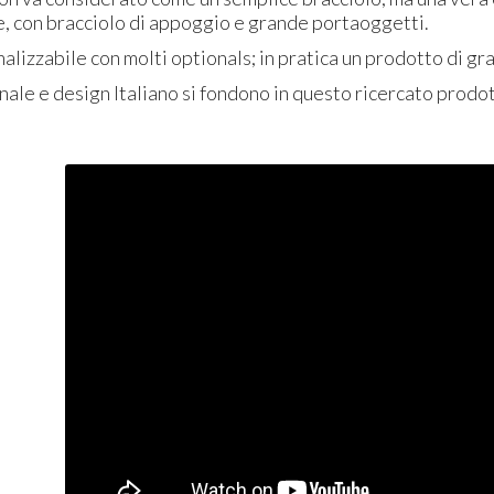
e, con bracciolo di appoggio e grande portaoggetti.
alizzabile con molti optionals; in pratica un prodotto di gr
nale e design Italiano si fondono in questo ricercato prodot