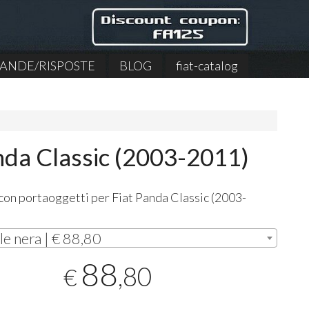
NDE/RISPOSTE
BLOG
fiat-catalog
anda Classic (2003-2011)
con portaoggetti per Fiat Panda Classic (2003-
le nera | € 88,80
88
,80
€