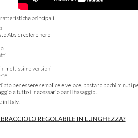
ratteristiche principali
o
usto Abs di colore nero
do
tti
 in moltissime versioni
a-te
diato per essere semplice e veloce, bastano pochi minuti per
ggio e tutto il necessario per il fissaggio.
in Italy.
 BRACCIOLO REGOLABILE
IN
LUNGHEZZA
?