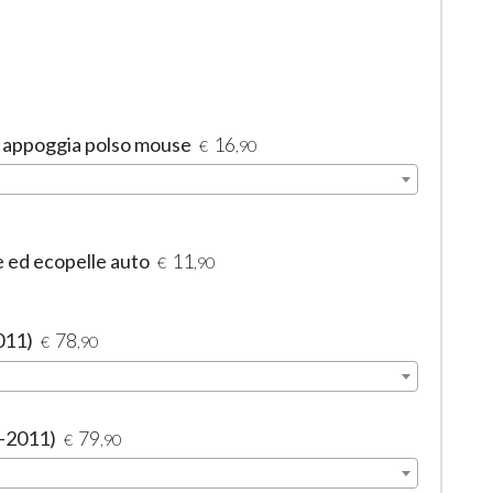
- appoggia polso mouse
16
€
,90
e ed ecopelle auto
11
€
,90
011)
78
€
,90
3-2011)
79
€
,90