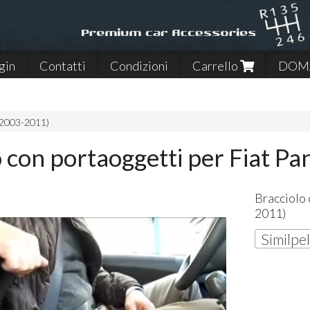
gin
Contatti
Condizioni
Carrello
DOMA
(2003-2011)
o con portaoggetti per Fiat P
Bracciolo 
2011)
Similpel