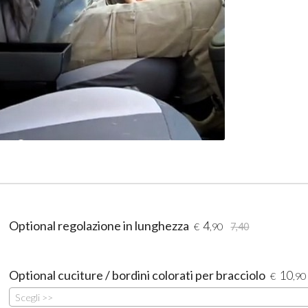
Optional regolazione in lunghezza
4
€
,90
7,40
Optional cuciture / bordini colorati per bracciolo
10
€
,90
Scegli >>