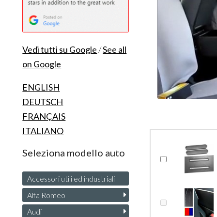
Vedi tutti su Google
/
See all
on Google
ENGLISH
DEUTSCH
FRANÇAIS
ITALIANO
Seleziona modello auto
Accessori utili ed industriali
Alfa Romeo
Audi