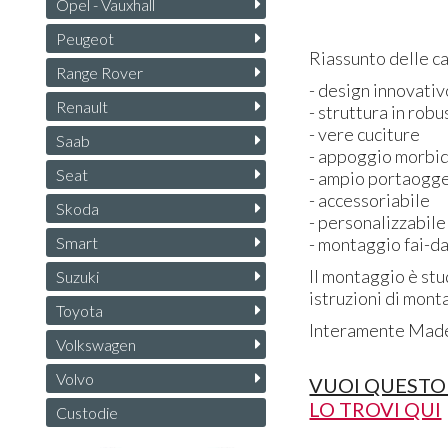
Opel - Vauxhall
Peugeot
Riassunto delle ca
Range Rover
- design innovativ
Renault
- struttura in rob
- vere cuciture
Saab
- appoggio morbi
Seat
- ampio portaogge
- accessoriabile
Skoda
- personalizzabile
Smart
- montaggio fai-d
Il montaggio è stu
Suzuki
istruzioni di monta
Toyota
Interamente Made 
Volkswagen
Volvo
VUOI QUESTO
LO TROVI QUI
Custodie