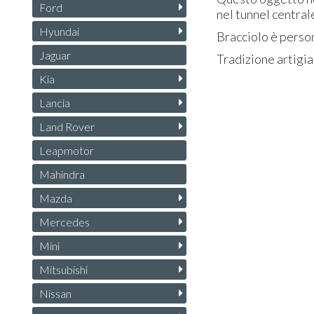
Ford
nel tunnel central
Hyundai
Bracciolo è person
Jaguar
Tradizione artigia
Kia
Lancia
Land Rover
Leapmotor
Mahindra
Mazda
Mercedes
Mini
Mitsubishi
Nissan