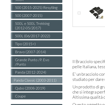
500 (2015-2025) Resytling
500 (2007-2015)
500L e 500L Trekking
(2012-05/2017)
500L (06/2017-2022)
Tipo (2015>)
Bravo (2007-2014)
Grande Punto /P. Evo
Il Bracciolo speci
/Punto
pelle Italiana, te
Panda (2012-2024)
E’ un bracciolo co
studiato per dare 
Panda Classic (2003-2011)
Un prodotto di gra
Qubo (2008-2019)
che si integra per
Coupe
Altissima qualità c
Questo oggetto no