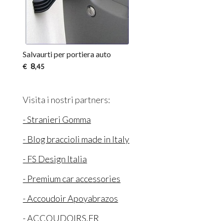
Salvaurti per portiera auto
8
€
,45
Visita i nostri partners:
- Stranieri Gomma
- Blog braccioli made in Italy
- FS Design Italia
- Premium car accessories
- Accoudoir Apoyabrazos
- ACCOUDOIRS.FR