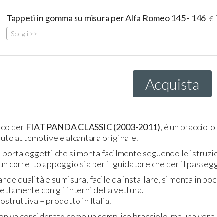
Tappeti in gomma su misura per Alfa Romeo 145 - 146
€
Scegli >>
Acquista
fico per
FIAT
PANDA CLASSIC
(2003-2011)
, è un bracciolo
ssuto automotive e alcantara originale.
n porta oggetti che si monta facilmente seguendo le istruzion
un corretto appoggio sia per il guidatore che per il passegg
nde qualità e su misura, facile da installare, si monta in p
fettamente con gli interni della vettura.
ostruttiva – prodotto in Italia.
n va considerato come un semplice bracciolo, ma una vera 