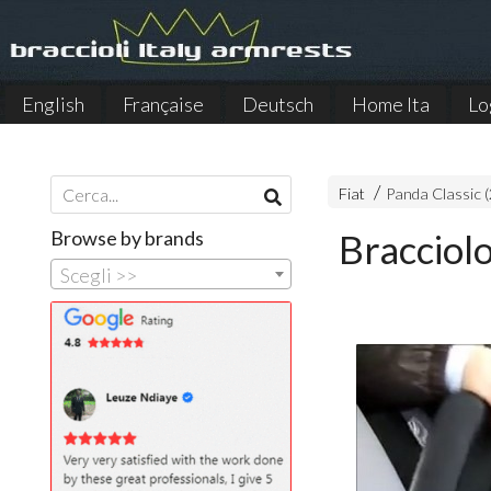
English
Française
Deutsch
Home Ita
Lo
Español
Fiat
Panda Classic 
Browse by brands
Bracciol
Scegli >>