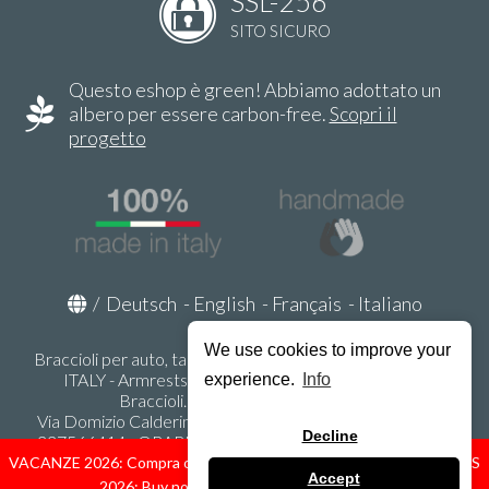
SSL-256
SITO SICURO
Questo eshop è green! Abbiamo adottato un
albero per essere carbon-free.
Scopri il
progetto
/
Deutsch
-
English
-
Français
-
Italiano
We use cookies to improve your
Braccioli per auto, tappeti auto, accessori auto MADE IN
ITALY - Armrests, Mittelarmlehnen, Accoundoirs -
experience.
Info
Braccioli.it - P.Iva IT02178470353
Via Domizio Calderini 8 int. 1 - 37131 Verona (VR) - Italy -
Decline
337566414 - ORARI UFFICIO 9:00-12:00, 15:00-18:00,
LUNEDI' - VENERDI' -
info@braccioli-italy-armrests.com
VACANZE 2026: Compra ora spediremo dal 31 Agosto! — HOLIDAYS
Accept
2026: Buy now, we ship from August 31st!