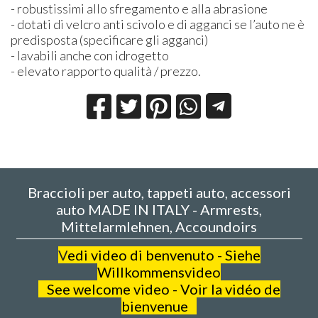
- robustissimi allo sfregamento e alla abrasione
- dotati di velcro anti scivolo e di agganci se l’auto ne è
predisposta (specificare gli agganci)
- lavabili anche con idrogetto
- elevato rapporto qualità / prezzo.
Braccioli per auto, tappeti auto, accessori
auto MADE IN ITALY - Armrests,
Mittelarmlehnen, Accoundoirs
V
edi video di benvenuto - Siehe
Willkommensvideo
See welcome video - Voir la vidéo de
bienvenue