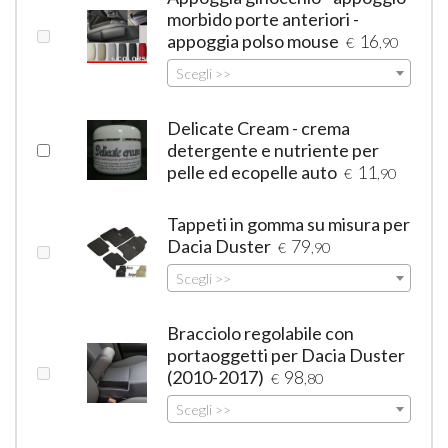
morbido porte anteriori -
appoggia polso mouse
16
€
,90
Scegli >>
Delicate Cream - crema
detergente e nutriente per
pelle ed ecopelle auto
11
€
,90
Tappeti in gomma su misura per
Dacia Duster
79
€
,90
Scegli >>
Bracciolo regolabile con
portaoggetti per Dacia Duster
(2010-2017)
98
€
,80
Scegli >>