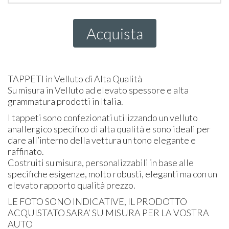
Acquista
TAPPETI
in Velluto di Alta Qualità
Su misura in Velluto ad elevato spessore e alta
grammatura prodotti in Italia.
I tappeti sono confezionati utilizzando un velluto
anallergico specifico di alta qualità e sono ideali per
dare all’interno della vettura un tono elegante e
raffinato.
Costruiti su misura, personalizzabili in base alle
specifiche esigenze, molto robusti, eleganti ma con un
elevato rapporto qualità prezzo.
LE
FOTO
SONO
INDICATIVE
, IL
PRODOTTO
ACQUISTATO
SARA’ SU
MISURA
PER
LA
VOSTRA
AUTO