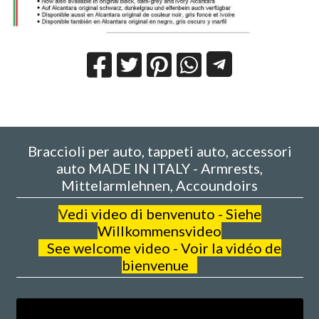
Braccioli per auto, tappeti auto, accessori
auto MADE IN ITALY - Armrests,
Mittelarmlehnen, Accoundoirs
V
edi video di benvenuto - Siehe
Willkommensvideo
See welcome video - Voir la vidéo de
bienvenue