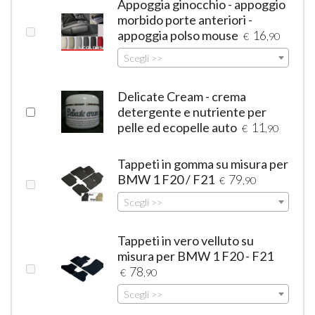
Appoggia ginocchio - appoggio
morbido porte anteriori -
appoggia polso mouse
16
€
,90
Scegli >>
Delicate Cream - crema
detergente e nutriente per
pelle ed ecopelle auto
11
€
,90
Tappeti in gomma su misura per
BMW 1 F20 / F21
79
€
,90
Scegli >>
Tappeti in vero velluto su
misura per BMW 1 F20 - F21
78
€
,90
Scegli >>