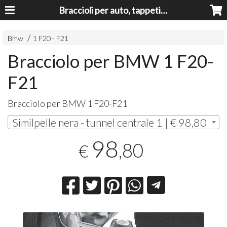
Braccioli per auto, tappeti auto, accessori auto MADE IN ITALY - Armrests, Mittelarmlehnen, Accoundoirs
Bmw
1 F20 - F21
Bracciolo per BMW 1 F20-
F21
Bracciolo per
BMW
1 F20-F21
Similpelle nera - tunnel centrale 1 | € 98,80
98
,80
€