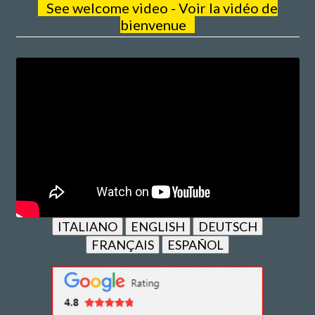
See welcome video - Voir la vidéo de
bienvenue
ITALIANO
ENGLISH
DEUTSCH
FRANÇAIS
ESPAÑOL