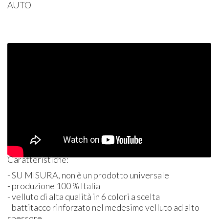
AUTO
Caratteristiche:
- SU
MISURA
, non è un prodotto universale
- produzione 100 % Italia
- velluto di alta qualità in 6 colori a scelta
- battitacco rinforzato nel medesimo velluto ad alto
spessore