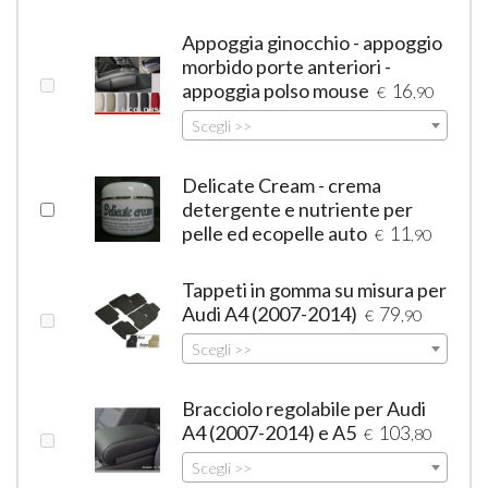
Appoggia ginocchio - appoggio
morbido porte anteriori -
appoggia polso mouse
16
€
,90
Scegli >>
Delicate Cream - crema
detergente e nutriente per
pelle ed ecopelle auto
11
€
,90
Tappeti in gomma su misura per
Audi A4 (2007-2014)
79
€
,90
Scegli >>
Bracciolo regolabile per Audi
A4 (2007-2014) e A5
103
€
,80
Scegli >>