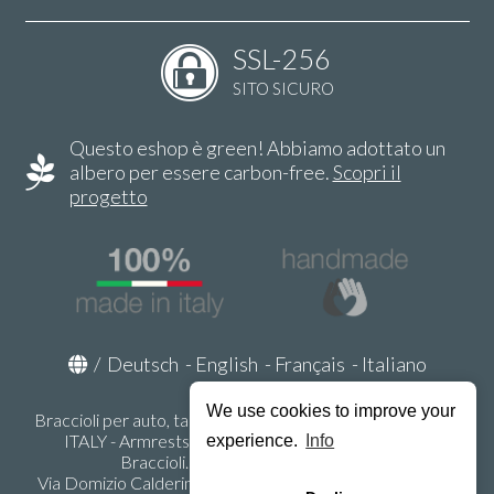
SSL-256
SITO SICURO
Questo eshop è green! Abbiamo adottato un
albero per essere carbon-free.
Scopri il
progetto
/
Deutsch
-
English
-
Français
-
Italiano
We use cookies to improve your
Braccioli per auto, tappeti auto, accessori auto MADE IN
ITALY - Armrests, Mittelarmlehnen, Accoundoirs -
experience.
Info
Braccioli.it - P.Iva IT02178470353
Via Domizio Calderini 8 int. 1 - 37131 Verona (VR) - Italy -