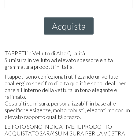
Acquista
TAPPETI
in Velluto di Alta Qualità
Su misura in Velluto ad elevato spessore e alta
grammatura prodotti in Italia.
I tappeti sono confezionati utilizzando un velluto
anallergico specifico di alta qualità e sono ideali per
dare all’interno della vettura un tono elegante e
raffinato.
Costruiti su misura, personalizzabili in base alle
specifiche esigenze, molto robusti, eleganti ma con un
elevato rapporto qualità prezzo.
LE
FOTO
SONO
INDICATIVE
, IL
PRODOTTO
ACQUISTATO
SARA’ SU
MISURA
PER
LA
VOSTRA