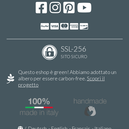
SSL-256
SITO SICURO
Questo eshop è green! Abbiamo adottato un
albero per essere carbon-free.
Scopri il
progetto
/
Deutsch
-
English
-
Français
-
Italiano