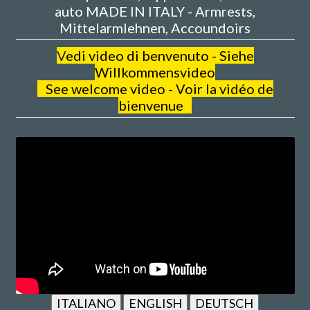
auto MADE IN ITALY - Armrests,
Mittelarmlehnen, Accoundoirs
V
edi video di benvenuto - Siehe
Willkommensvideo
See welcome video - Voir la vidéo de
bienvenue
ITALIANO
ENGLISH
DEUTSCH