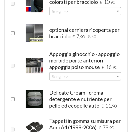
colorati per bracciolo
10
€
,90
Scegli >>
optional cerniera ricoperta per
bracciolo
7
€
,90
8,50
Appoggia ginocchio - appoggio
morbido porte anteriori -
appoggia polso mouse
16
€
,90
Scegli >>
Delicate Cream - crema
detergente e nutriente per
pelle ed ecopelle auto
11
€
,90
Tappeti in gomma su misura per
Audi A4 (1999-2006)
79
€
,90