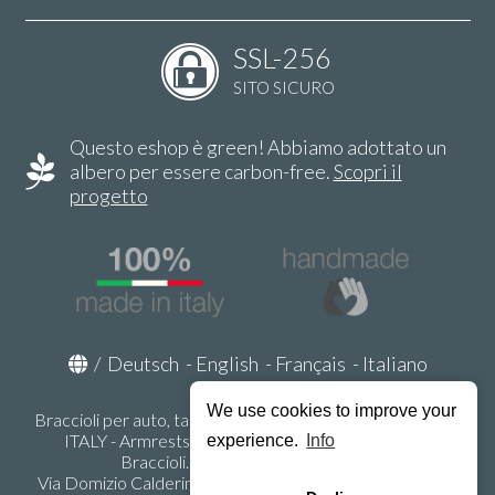
SSL-256
SITO SICURO
Questo eshop è green! Abbiamo adottato un
albero per essere carbon-free.
Scopri il
progetto
/
Deutsch
-
English
-
Français
-
Italiano
We use cookies to improve your
Braccioli per auto, tappeti auto, accessori auto MADE IN
ITALY - Armrests, Mittelarmlehnen, Accoundoirs -
experience.
Info
Braccioli.it - P.Iva IT02178470353
Via Domizio Calderini 8 int. 1 - 37131 Verona (VR) - Italy -