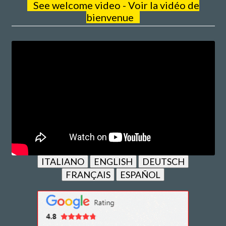
See welcome video - Voir la vidéo de
bienvenue
ITALIANO
ENGLISH
DEUTSCH
FRANÇAIS
ESPAÑOL