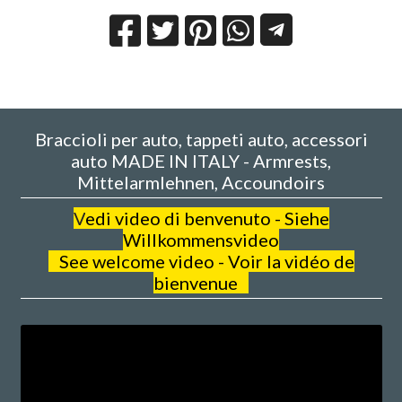
Braccioli per auto, tappeti auto, accessori
auto MADE IN ITALY - Armrests,
Mittelarmlehnen, Accoundoirs
V
edi video di benvenuto - Siehe
Willkommensvideo
See welcome video - Voir la vidéo de
bienvenue