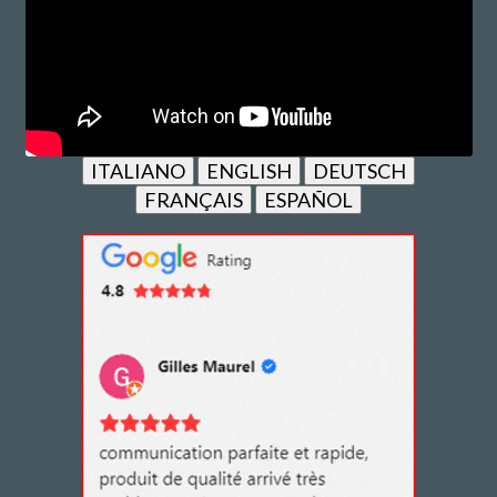
ITALIANO
ENGLISH
DEUTSCH
FRANÇAIS
ESPAÑOL