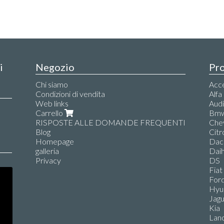
i
Negozio
Pro
Chi siamo
Acce
Condizioni di vendita
Alf
Web links
Aud
Carrello
Bm
RISPOSTE ALLE DOMANDE FREQUENTI
Che
Blog
Citr
Homepage
Dac
galleria
Dai
Privacy
DS
Fiat
For
Hyu
Jag
Kia
Lanc