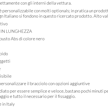
fettamente con gli interni della vettura.
 personalizzabile con molti optionals; in pratica un prodot
gn Italiano si fondono in questo ricercato prodotto. Alto va
ativo
 IN LUNGHEZZA
obusto Abs di colore nero
rbido
ggetti
e
isibile
 personalizzare il bracciolo con opzioni aggiuntive
diato per essere semplice e veloce, bastano pochi minuti per
ggio e tutto il necessario per il fissaggio.
in Italy