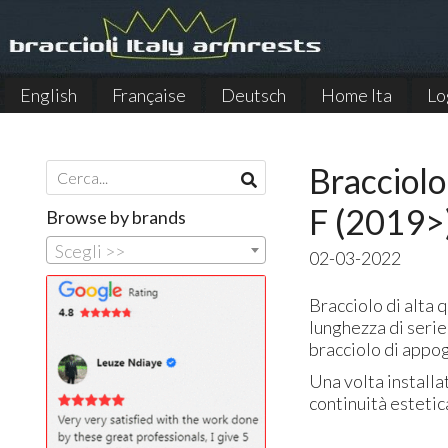
English
Française
Deutsch
Home Ita
Lo
Español
Bracciolo
F (2019>
Browse by brands
Scegli >>
02-03-2022
Bracciolo di alta 
lunghezza di serie
bracciolo di appo
Una volta installa
continuità estetic