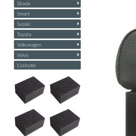
Skoda
Smart
Suzuki
Toyota
Volkswagen
Volvo
Custodie