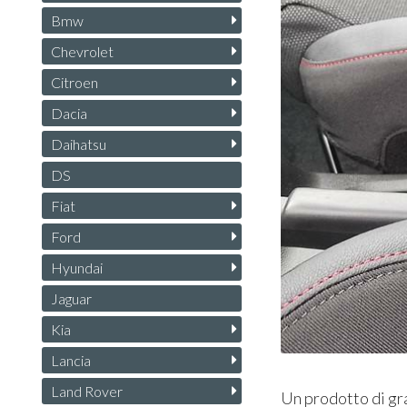
Bmw
Chevrolet
Citroen
Dacia
Daihatsu
DS
Fiat
Ford
Hyundai
Jaguar
Kia
Lancia
Land Rover
Un prodotto di gra