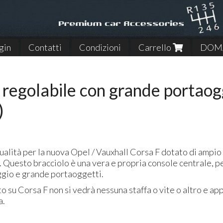
gin
Contatti
Condizioni
Carrello
DOMA
 regolabile con grande portao
)
qualità per la nuova Opel / Vauxhall Corsa F dotato di ampi
. Questo bracciolo è una vera e propria console centrale, p
ggio e grande portaoggetti.
to su Corsa F non si vedrà nessuna staffa o vite o altro e a
a.