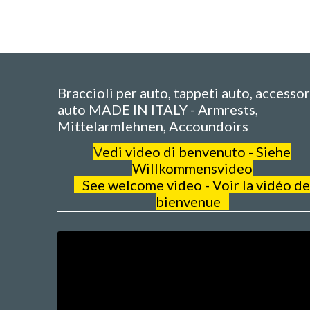
Braccioli per auto, tappeti auto, accessor
auto MADE IN ITALY - Armrests,
Mittelarmlehnen, Accoundoirs
V
edi video di benvenuto - Siehe
Willkommensvideo
See welcome video - Voir la vidéo de
bienvenue