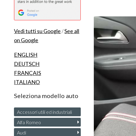
Vedi tutti su Google
/
See all
on Google
ENGLISH
DEUTSCH
FRANÇAIS
ITALIANO
Seleziona modello auto
Accessori utili ed industriali
Alfa Romeo
Audi