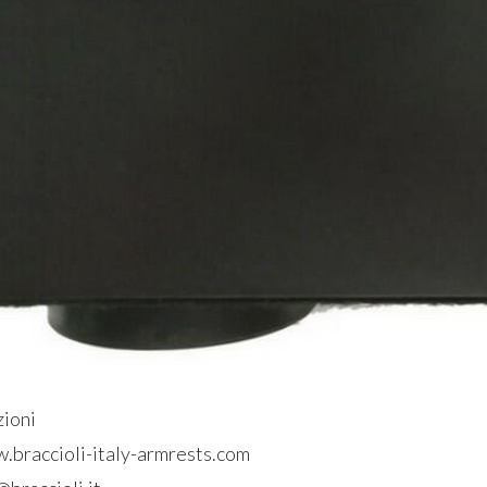
zioni
w.braccioli-italy-armrests.com