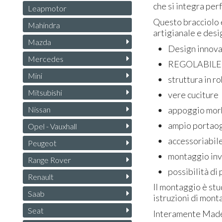
che si integra per
Leapmotor
Questo bracciolo è
Mahindra
artigianale e desi
Mazda
Design innov
Mercedes
REGOLABILE
Mini
struttura in r
Mitsubishi
vere cuciture
appoggio mo
Nissan
ampio portao
Opel - Vauxhall
accessoriabil
Peugeot
montaggio inv
Range Rover
possibilità di
Renault
Il montaggio è stu
Saab
istruzioni di monta
Seat
Interamente Made 