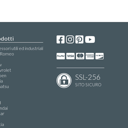
dotti
ssori utili ed industriali
a Romeo
i
w
vrolet
oen
SSL-256
ia
SITO SICURO
hatsu
d
ndai
uar
ia