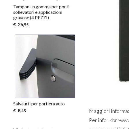
Tamponi in gomma per ponti
sollevatori e applicazioni
gravose (4 PEZZI)
26
€
,95
Salvaurti per portiera auto
8
Maggiori informa
€
,45
Per info : <br>ww