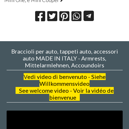
Braccioli per auto, tappeti auto, accessori
auto MADE IN ITALY - Armrests,
Mittelarmlehnen, Accoundoirs
V
edi video di benvenuto - Siehe
Willkommensvideo
See welcome video - Voir la vidéo de
bienvenue