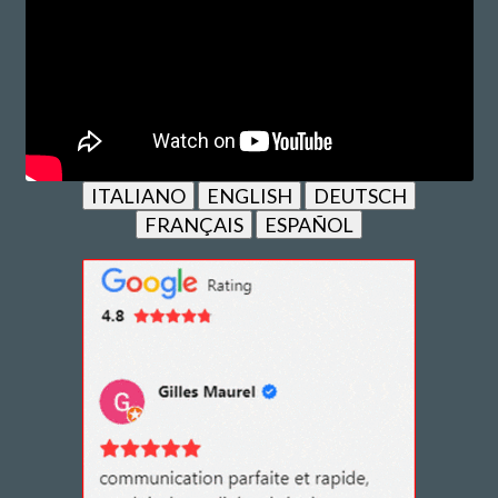
ITALIANO
ENGLISH
DEUTSCH
FRANÇAIS
ESPAÑOL