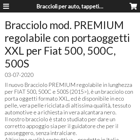
Braccioli per auto, tappeti auto, accessori auto MADE IN ITALY - Armrests, Mittelarmlehnen, Accoundoirs
Bracciolo mod. PREMIUM
regolabile con portaoggetti
XXL per Fiat 500, 500C,
500S
03-07-2020
Il nuovo Bracciolo PREMIUM regolabile in lunghezza
per FIAT 500, 500C e 500S (2015>), è un bracciolo con
porta oggetti formato XXL, ed è disponibile in eco
pelle, vera pelle riciclata di altissima qualità, tessuto
automotive e a richiesta in vera alcantara nero.
Il nostro bracciolo è stato studiato per dare un
corretto appoggio sia per il guidatore che per il
passeggero, senza intralciare.
Altissima qualità costruttiva – prodotto in Italia.