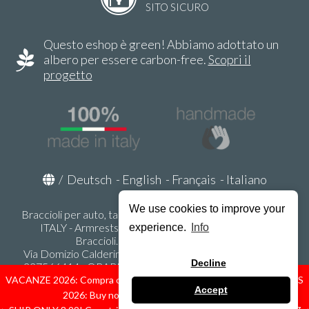
SITO SICURO
Questo eshop è green! Abbiamo adottato un
albero per essere carbon-free.
Scopri il
progetto
/
Deutsch
-
English
-
Français
-
Italiano
We use cookies to improve your
Braccioli per auto, tappeti auto, accessori auto MADE IN
ITALY - Armrests, Mittelarmlehnen, Accoundoirs -
experience.
Info
Braccioli.it - P.Iva IT02178470353
Via Domizio Calderini 8 int. 1 - 37131 Verona (VR) - Italy -
Decline
337566414 - ORARI UFFICIO 9:00-12:00, 15:00-18:00,
LUNEDI' - VENERDI' -
info@braccioli-italy-armrests.com
VACANZE 2026: Compra ora spediremo dal 31 Agosto! — HOLIDAYS
Accept
2026: Buy now, we ship from August 31st!
Ecommerce creato con
Scontrino.com