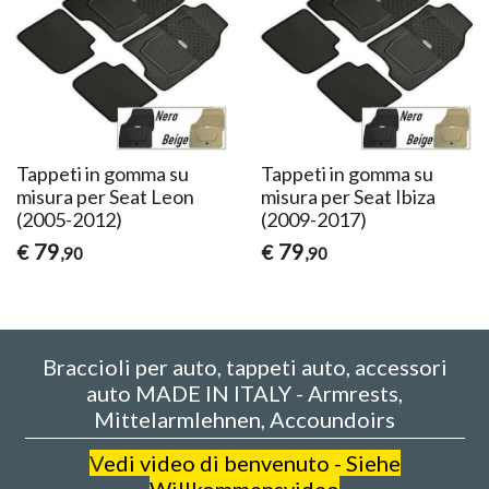
Tappeti in gomma su
Tappeti in gomma su
misura per Seat Leon
misura per Seat Ibiza
(2005-2012)
(2009-2017)
79
79
€
€
,90
,90
Braccioli per auto, tappeti auto, accessori
auto MADE IN ITALY - Armrests,
Mittelarmlehnen, Accoundoirs
V
edi video di benvenuto - Siehe