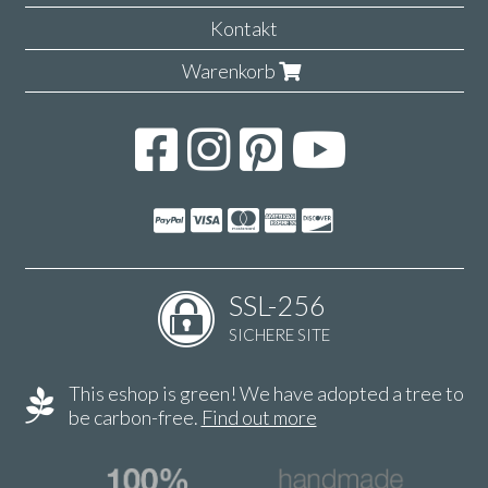
Kontakt
Warenkorb
SSL-256
SICHERE SITE
This eshop is green! We have adopted a tree to
be carbon-free.
Find out more