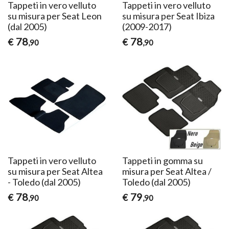
Tappeti in vero velluto
Tappeti in vero velluto
su misura per Seat Leon
su misura per Seat Ibiza
(dal 2005)
(2009-2017)
78
78
€
€
,90
,90
Tappeti in vero velluto
Tappeti in gomma su
su misura per Seat Altea
misura per Seat Altea /
- Toledo (dal 2005)
Toledo (dal 2005)
78
79
€
€
,90
,90