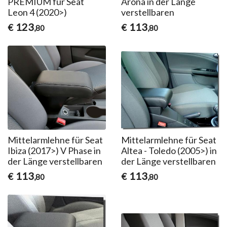
PREMIUM für Seat
Arona in der Länge
Leon 4 (2020>)
verstellbaren
123
113
€
€
,80
,80
Mittelarmlehne für Seat
Mittelarmlehne für Seat
Ibiza (2017>) V Phase in
Altea - Toledo (2005>) in
der Länge verstellbaren
der Länge verstellbaren
113
113
€
€
,80
,80