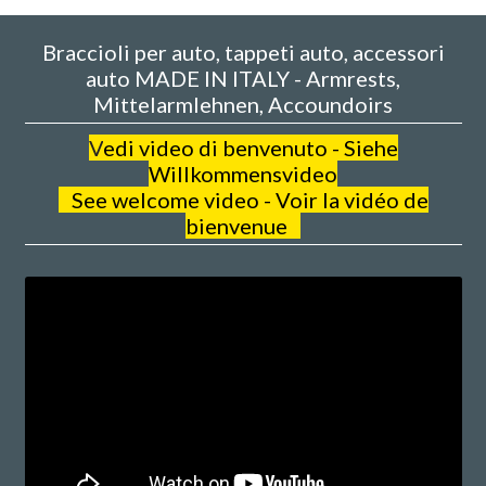
Braccioli per auto, tappeti auto, accessori
auto MADE IN ITALY - Armrests,
Mittelarmlehnen, Accoundoirs
V
edi video di benvenuto - Siehe
Willkommensvideo
See welcome video - Voir la vidéo de
bienvenue