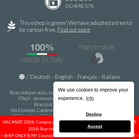
SICHERE SITE
This eshop is green! We have adopted a tree to
be carbon-free.
Find out more
/
Deutsch
-
English
-
Français
-
Italiano
We use cookies to improve your
Braccioli per auto, tappeti auto, accessori auto MADE IN
ITALY - Armrests, Mittelarmlehnen, Accoundoirs -
experience.
Info
Braccioli.it - P.Iva IT02178470353
Via Domizio Calderini 8 int. 1 - 37131 Verona (VR) - Italy -
Decline
337566414 - ORARI UFFICIO 9:00-12:00, 15:00-18:00,
LUNEDI' - VENERDI' -
info@braccioli-italy-armrests.com
VACANZE 2026: Compra ora spediremo dal 31 Agosto! — HOLIDAYS
Accept
2026: Buy now, we ship from August 31st!
Ecommerce creato con
Scontrino.com
> SHIP ONLY 8,99! Countries: IT - D - FR - A - NL - B - ES - PL - LU - CZ <