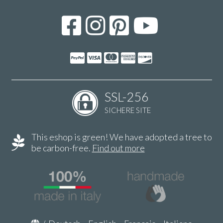
SSL-256
SICHERE SITE
This eshop is green! We have adopted a tree to
be carbon-free.
Find out more