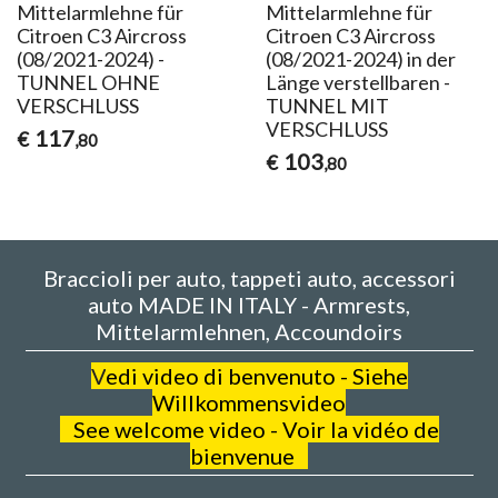
Mittelarmlehne für
Mittelarmlehne für
Citroen C3 Aircross
Citroen C3 Aircross
(08/2021-2024) -
(08/2021-2024) in der
TUNNEL OHNE
Länge verstellbaren -
VERSCHLUSS
TUNNEL MIT
VERSCHLUSS
117
€
,80
103
€
,80
Braccioli per auto, tappeti auto, accessori
auto MADE IN ITALY - Armrests,
Mittelarmlehnen, Accoundoirs
V
edi video di benvenuto - Siehe
Willkommensvideo
See welcome video - Voir la vidéo de
bienvenue