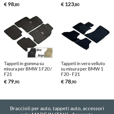
98
123
€
€
,80
,80
Tappeti in gomma su
Tappeti in vero velluto
misura per BMW 1 F20 /
su misura per BMW 1
F21
F20 - F21
79
78
€
€
,90
,90
Braccioli per auto, tappeti auto, accessori