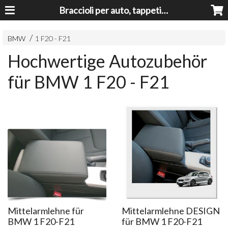
Braccioli per auto, tappeti auto, accessori auto MADE IN ITALY - Armrests, Mittelarmlehnen, Accoundoirs
BMW
1 F20 - F21
Hochwertige Autozubehör
für BMW 1 F20 - F21
Mittelarmlehne für
Mittelarmlehne DESIGN
BMW 1 F20-F21
für BMW 1 F20-F21