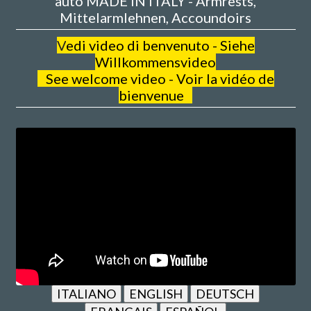
auto MADE IN ITALY - Armrests,
Mittelarmlehnen, Accoundoirs
V
edi video di benvenuto - Siehe
Willkommensvideo
See welcome video - Voir la vidéo de
bienvenue
ITALIANO
ENGLISH
DEUTSCH