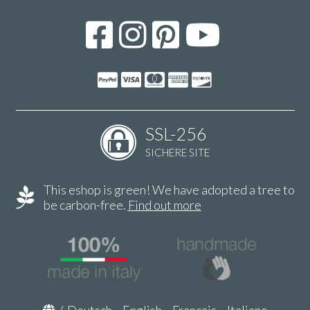
SSL-256
SICHERE SITE
This eshop is green! We have adopted a tree to
be carbon-free.
Find out more
/
Deutsch
-
English
-
Français
-
Italiano